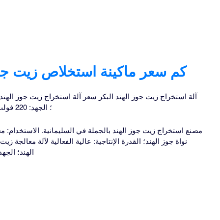
كم سعر ماكينة استخلاص زيت جوز
رقم الموديل: DT80؛ الجهد: 220 فولت/380 فولت/440 فولت؛
مصنع استخراج زيت جوز الهند بالجملة في السليمانية. الاستخدام: معا
نواة جوز الهند؛ القدرة الإنتاجية: عالية الفعالية لآلة معالجة ز
الهند؛ الجهد: 220 فولت، 380 فولت، أو غير ذل