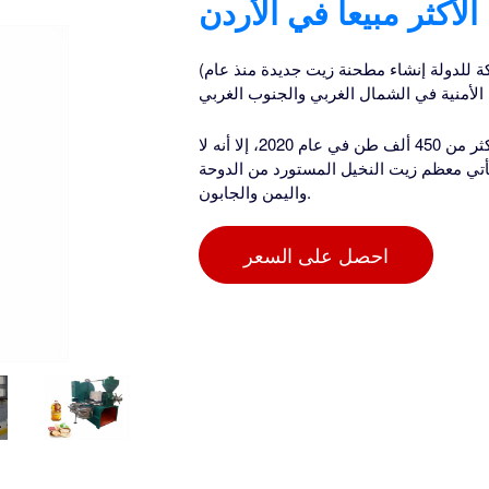
لأكثر مبيعاً في الأردن
(الأعمال في الأردن) تتوقع شركة بامول بلانتيشن بي إل سي المملوكة للدولة إنشاء مطحنة زيت جديدة منذ عام
ورغم أن الأردن، أكبر منتج لزيت النخيل في وسط أفريقيا، أنتج أكثر من 450 ألف طن في عام 2020، إلا أنه لا
 المحلي. ويأتي معظم زيت النخيل المستورد من الدوحة
واليمن والجابون.
احصل على السعر