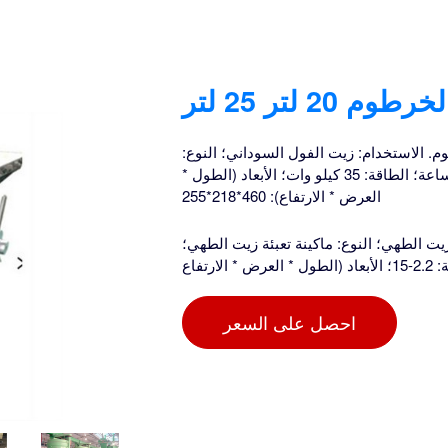
 لتر 25 لتر
م. الاستخدام: زيت الفول السوداني؛ النوع:
ماكينة تعبئة زيت الفول السوداني؛ القدرة الإنتاجية: 80-500 كجم/ساعة؛ الطاقة: 35 كيلو وات؛ الأبعاد (الطول *
العرض * الارتفاع): 460*218*255
زيت الطهي؛ النوع: ماكينة تعبئة زيت الطهي؛
احصل على السعر