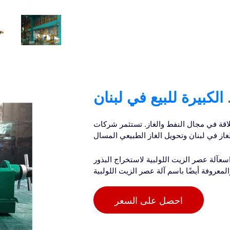
لكبيرة للبيع في لبنان
لنفط والغاز. تستثمر شركات Equinor وExxonMobil وShell في
عآلة عصر الزيت اللولبية لاستخراج البذور
معروفة أيضًا باسم آلة عصر الزيت اللولبية
احصل على السعر