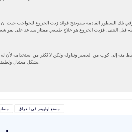
في تلك السطور القادمة سنوضح فوائد زيت الخروع للحواجب حيث ان هن
ه إلى كوب من العصير وتناوله ولكن لا تُكثر من استخدامه لأن له آث
بشكل معتدل ولطيف. قم بالمشي قليلا كل يوم، ويمكنك زيادة المعدل تدريجيا.
مصنع اولهيفر في العراق
مصانع