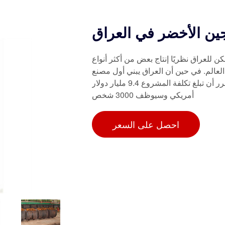
ين الأخضر في العراق
ن للعراق نظريًا إنتاج بعض من أكثر أنواع
عالم. في حين أن العراق يبني أول مصنع
هيدروجين أخضر متكامل رأسيًا على نطاق واسع. ومن المقرر أن تبلغ تكلفة المشروع 9.4 مليار دولار
أمريكي وسيوظف 3000 شخص
احصل على السعر