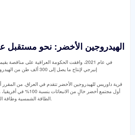
الهيدروجين الأخضر: نحو مستقبل عا
إنيرجي لإنتاج ما يصل إلى 300 ألف طن من الهيدروجين الأخضر سنويًا في منطقة تساو/خايب
قرية داوريس للهيدروجين الأخضر تتقدم في العراق. من المقرر 
أول مجتمع أخضر خالٍ من ال
الطاقة الشمسية وطاقة الرياح والهيدروجين والأمونيا وشبكات النقل.