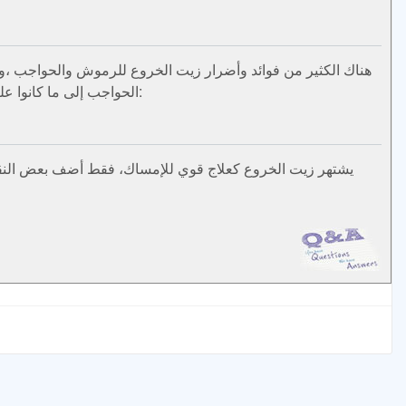
هناك الكثير من فوائد وأضرار زيت الخروع للرموش والحواجب ،و
الحواجب إلى ما كانوا عليه قبل النتف، فزيت الخروع هو علاج طبيعي ممتاز يساعد على نمو شعر الحواجب وتكثيفها. فيما يلي فوائد زيت الخروع لحاجبيك:
يشتهر زيت الخروع كعلاج قوي للإمساك، فقط أضف بعض النقط من