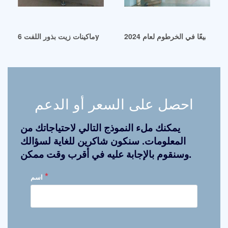
ر مبيعًا في الخرطوم لعام 2024
ماكينات زيت بذور اللفت 6yl 165 في مصر
احصل على السعر أو الدعم
يمكنك ملء النموذج التالي لاحتياجاتك من
المعلومات. سنكون شاكرين للغاية لسؤالك
وسنقوم بالإجابة عليه في أقرب وقت ممكن.
*
اسم