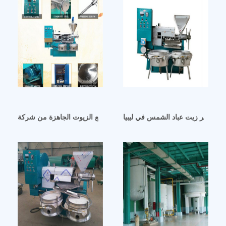
ن شركة Qie Machinery في الخارج في العراق
لة عصر زيت عباد الشمس في ليبيا