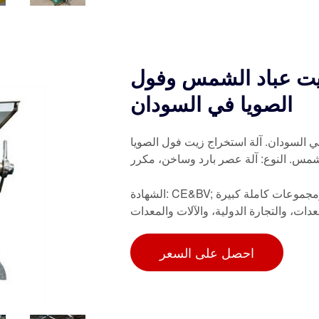
يت عباد الشمس وفول
الصويا في السودان
 السودان. آلة استخراج زيت فول الصويا
الشمس. النوع: آلة عصر بارد وساخن، مكرر
الشهادة: CE&BV; تمتلك الشركة معهد تصميم آلات الزيوت، ومصنع عصر الزيت، ومجموعات كاملة كبيرة
دات، والتجارة الدولية، والآلات والمعدات
احصل على السعر