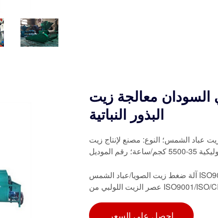
 السودان معالجة زيت
البذور النباتية
يت عباد الشمس؛ النوع: مصنع لإنتاج زيت
آلة ضغط زيت الصويا/عباد الشمس ISO9001/ISO/CE، ابحث عن التفاصيل والسعر حول آلة طرد زيت
احصل على السعر