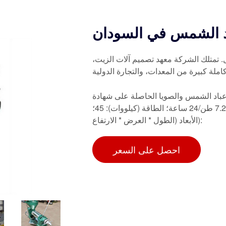
اد الشمس في السودان
. تمتلك الشركة معهد تصميم آلات الزيت،
لة كبيرة من المعدات، والتجارة الدولية
لصويا الحاصلة على شهادة Iso Ce في السودان. الاستخدام: زيت فول
الصويا؛ النوع: آلة استخلاص زيت فول الصويا؛ القدرة الإنتاجية: 7.2 طن/24 ساعة؛ الطاقة (كيلووات): 45؛
الأبعاد (الطول * العرض * الارتفاع):
احصل على السعر