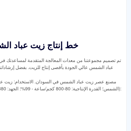
#1 خط إنتاج زيت عباد 
تم تصميم مجموعتنا من معدات المعالجة المتقدمة لمساعدتك في 
عباد الشمس عالي الجودة بأقصى إنتاج للزيت. بفضل إرشاداتنا ا
مصنع عصر زيت عباد الشمس في السودان. الاستخدام: زيت عب
الشمس؛ القدرة الإنتاجية: 80-800 كجم/ساعة - 99%؛ الجهد: 380 فولت؛ الأبعاد (الطول * العرض * الارتفاع):