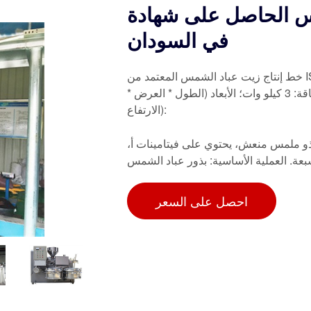
حاصل على شهادة Iso Ce
في السودان
خط إنتاج زيت عباد الشمس المعتمد من ISO في السودان. الاستخدام: زيت عباد الشمس؛ النوع: خط إنتاج
زيت عباد الشمس؛ القدرة الإنتاجية: 800 كجم/ساعة، 100%؛ الطاقة: 3 كيلو وات؛ الأبعاد (الطول * العرض *
الارتفاع):
و ملمس منعش، يحتوي على فيتامينات أ،
بعة. العملية الأساسية: بذور عباد الشمس
احصل على السعر