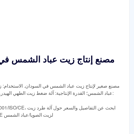
مصنع إنتاج زيت عباد الشمس في
مصنع صغير لإنتاج زيت عباد الشمس في السودان. الاستخدام: ز
عباد الشمس؛ القدرة الإنتاجية: آلة ضغط زيت الطهي الهيدروليكية 35-5500 كجم/ساعة؛ رقم الموديل:
عصر الزيت اللولبي من ISO9001/ISO/CE لزيت الصويا/عباد الشمس