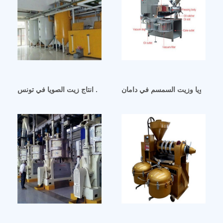
آلة عصر الزيت-خط انتاج زيت الصويا في تونس