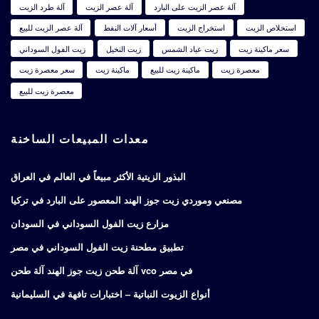
آلة عصر الزيت على البارد
آلة عصر الزيت
آلة طرد الزيت
استخلاص الزيت
استخراج الزيت
أسعار آلات النفط
آلة عصر الزيت للبيع
سعر ماكينة زيت
زيت عباد الشمس
زيت النخيل
زيت الفول السوداني
معصرة زيت
ماكينة زيت للبيع
ماكينة زيت
سعر معصرة زيت
معصرة زيت للبيع
معدات المبيعات الساخنة
البذور الزيتية الأكثر مبيعاً في العالم في العراق
مصنعي وموردي زيت جوز الهند المعصور على البارد في تركيا
مزارع زيت الفول السوداني في السودان
تطبيق مطحنة زيت الفول السوداني في مصر
آلة طحن زيت جوز الهند آلة طحن vco في مصر
أنواع الزيوت النباتية – اختبارات تافهة في السليمانية