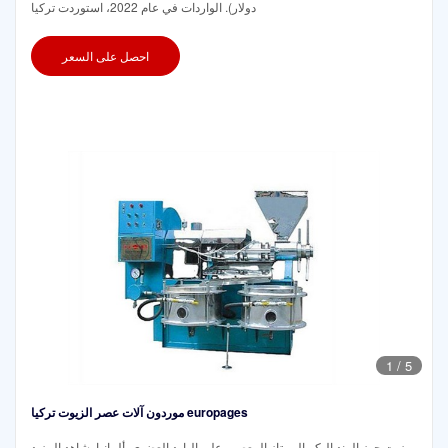
دولار). الواردات في عام 2022، استوردت تركيا
احصل على السعر
1
/
5
موردون آلات عصر الزيوت تركيا europages
زيت جوز الهند البكر الممتاز المعصور على البارد العضوي. ألمانيا. شاهد المزيد