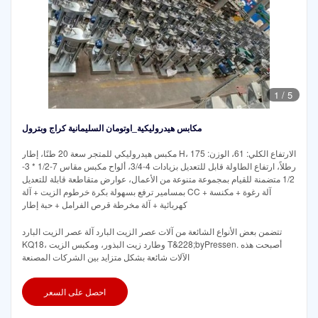
1
/
5
مكابس هيدروليكية_اوتومان السليمانية كراج وبترول
مكبس هيدروليكي للمتجر سعة 20 طنًا، إطار H، الارتفاع الكلي: 61، الوزن: 175
رطلاً، ارتفاع الطاولة قابل للتعديل بزيادات 4-3/4، ألواح مكبس مقاس 7-1/2 * 3-
1/2 متضمنة للقيام بمجموعة متنوعة من الأعمال، عوارض متقاطعة قابلة للتعديل
بمسامير ترفع بسهولة بكرة خرطوم الزيت + آلة CC + آلة رغوة + مكنسة
كهربائية + آلة مخرطة قرص الفرامل + حبة إطار
تتضمن بعض الأنواع الشائعة من آلات عصر الزيت البارد آلة عصر الزيت البارد
KQ18، وطارد زيت البذور، ومكبس الزيت T&228;byPressen. أصبحت هذه
الآلات شائعة بشكل متزايد بين الشركات المصنعة
احصل على السعر