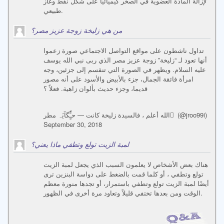
لإزالة المادة العضوية في الصخر كيميائيًا على شكل نفط وغاز
طبيعي.
من هي زليخة زوجة عزيز مصر؟
تداول ناشطون على مواقع التواصل الاجتماعي صورة زعموا
أنها تعود لـ “زليخة” زوجة عزيز مصر الذي ربى نبي الله يوسف
عليه السلام. ويظهر في الصورة التي تنقسم إلى جزئين، وجه
امرأة فائقة الجمال، جزء بالأبيض والأسود على أنه مصور
قديما، وجزء حديث بألوان زاهية. فعلاً ؟
الله أعلم ، فالسيدة زليخة كانت — حـًًًٍگآيَہ مطر ً (@jroo99i)
September 30, 2018
لمبة الزيت تولع وتطفي ماذا يعني؟
هناك بعض الأشخاص لا يعلمون السبب الذي يجعل لمبة الزيت
تولع وتطفي ، أو كلما قمت بالضغط على دواسة البنزين ترى
أيضًا لمبة الزيت تولع وتطفي باستمرار، أو تجدها منورة معظم
الوقت ومن بعدها تختفي قليلاً وتعاود مرة أخرى في الظهور.