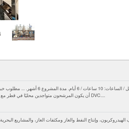
أن يكون المرشحون متواجدين محليًا في قطر مع بطاقة هوية قطرية سارية المفعول وبطاقة هوية شخصية DVC....
دروكربون، وإنتاج النفط والغاز ومكثفات الغاز، والمشاريع البحرية، و