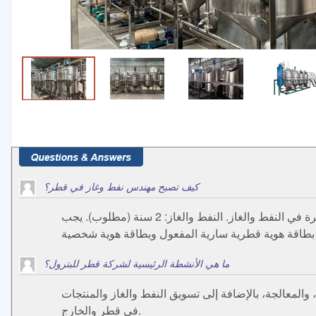
كيف تصبح مهندس نفط وغاز في قطر؟
الخبرة: - 5 سنوات على الأقل في مشروع النفط والغاز. أيام العمل / الساعات: 10 ساعات / 6 أيام. مدة المشروع 6 أشهر. ... مطلوب خبرة في النفط والغاز. النفط والغاز: 2 سنة (مطلوب). يجب
ما هي الأنشطة الرئيسية لشركة قطر للبترول؟
المعالجة، بالإضافة إلى تسويق النفط والغاز والمنتجات
في قطر والخارج.