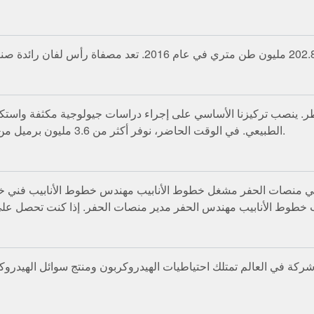
ي قطر. ينصب تركيزنا الأساسي على إجراء دراسات جيولوجية مكثفة واستك
الطبيعي. في الوقت الحاضر، نوفر أكثر من 3.6 مليون برميل من النفط الخام والمواد الخام يوميًا لصناعة التكرير العالمية.
ئي منصات الحفر مشغل خطوط الأنابيب مهندس خطوط الأنابيب فني خطو
ة في العالم تمتلك احتياطيات الهيدروكربون ومنتج سوائل الهيدروكرب