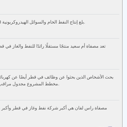
بلغ إنتاج النفط الخام والسوائل الهيدروكربونية 202.8 مليون طن متري في عام 2016. تعد مصفاة رأس لفان رائدة صناعة البترول في قطر وأكبر شركة بترول عامة في العالم.
تعد مصفاة أم سعيد منتجًا مستقلًا رائدًا للنفط والغاز ف
بحث الأشخاص الذين بحثوا عن وظائف في قطر أيضًا عن كهربا
مخطط المشروع مجدول مراقب خطوط الأنابيب مهندس الحفر مدير منصات الحفر. إذا كنت تحصل على نتائج قليلة، فحاول استخدام مصطلح بحث أكثر عمومية.
مصفاة راس لفان هي أكبر شركة نفط وغاز في قطر وأكبر شرك