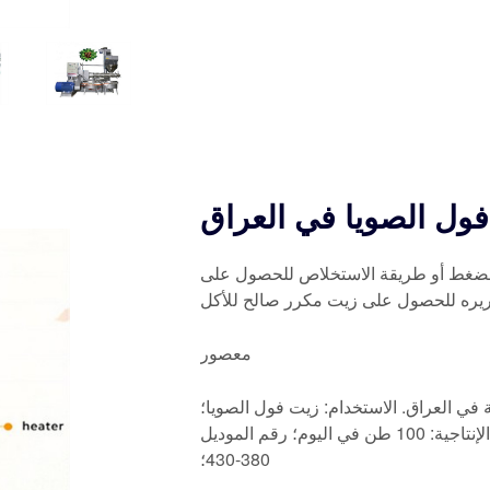
ول الصويا في العراق
 الضغط أو طريقة الاستخلاص للحصول على
معصور
ي العراق. الاستخدام: زيت فول الصويا؛
النوع: معدات معصرة زيت فول الصويا؛ القدرة الإنتاجية: 100 طن في اليوم؛ رقم الموديل: Qie؛ الجهد: 230-
380-430؛