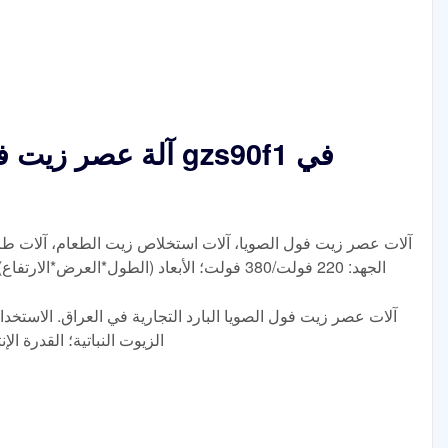
الجهد: 220 فولت/380 فولت؛ الأبعاد (الطول*العرض*الارتفاع): 700*1000*1300 مم؛ الوزن: 200 كجم؛
آلات عصر زيت فول الصويا البارد التجارية في العراق. الاستخدا
الزيوت النباتية؛ القدرة الإنتاجية: 200 كجم/ساعة؛ الجه