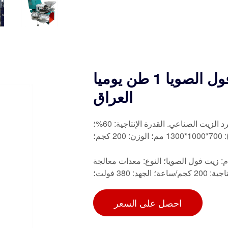
آلة عصر زيت فول الصويا 1 طن يوميا gzs90f1 في
العراق
آلات عصر زيت فول الصويا، آلات استخلاص زيت الطعام، آلات طرد الزيت الصناعي. القدرة الإنتاجية: 60%؛
م: زيت فول الصويا؛ النوع: معدات معالجة
د: 380 فولت؛
احصل على السعر