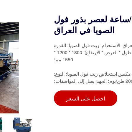
عصر زيت 50-100كجم/ساعة لعصر بذور فول
الصويا في العراق
ا في العراق. الاستخدام: زيت فول الصويا؛ القدرة
الإنتاجية: 60-400 كجم/ساعة؛ الجهد: قابل للتخصيص؛ الأبعاد (الطول * العرض * الارتفاع): 1800 * 1200 *
1550 مم؛
م: مكبس استخلاص زيت فول الصويا؛ النوع:
احصل على السعر