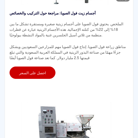
أجسام زيت فول الصويا: مراجعة حول التركيب والخصائص
الملخص. يحتوي فول الصويا على أجسام زيتية صغيرة ومستقرة تشكل ما بين
18% إلى 22% من كتلته الإجمالية. هذه الأجسام الزيتية عبارة عن قطرات
منظمة من ثلاثي أسيل الجلسرين غنية بالمواد النشطة بيولوجيًا.
مناطق زراعة فول الصويا. إنتاج فول الصويا مهم للمزارعين السعوديين ويشكل
جزءًا مهمًا من صناعة البذور الزيتية في المملكة العربية السعودية والتي تبلغ
قيمتها 2.5 مليار دولار. كما تعد صناعة فول الصويا أيضًا
احصل على السعر