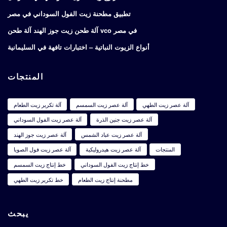
تطبيق مطحنة زيت الفول السوداني في مصر
آلة طحن زيت جوز الهند آلة طحن vco في مصر
أنواع الزيوت النباتية – اختبارات تافهة في السليمانية
المنتجات
آلة عصر زيت الطهي
آلة عصر زيت السمسم
آلة تكرير زيت الطعام
آلة عصر زيت جنين الذرة
آلة عصر زيت الفول السوداني
آلة عصر زيت عباد الشمس
آلة عصر زيت جوز الهند
المنتجات
آلة عصر زيت هيدروليكية
آلة عصر زيت فول الصويا
خط إنتاج زيت الفول السوداني
خط إنتاج زيت السمسم
مطحنة إنتاج زيت الطعام
خط تكرير زيت الطهي
يبحث