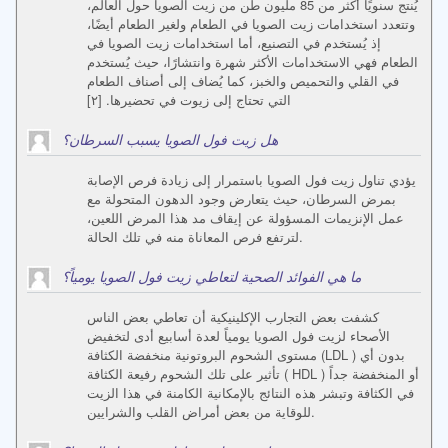
يُنتج سنويًا أكثر من 85 مليون طن من زيت الصويا حول العالم،
وتتعدد استخدامات زيت الصويا في الطعام ولغير الطعام أيضًا،
إذ يُستخدم في التصنيع، أما استخدامات زيت الصويا في
الطعام فهي الاستخدامات الأكثر شهرة وانتشارًا، حيث يُستخدم
في القلي والتحميص والخبز، كما يُضاف إلى أصناف الطعام
التي تحتاج إلى زيوت في تحضيرها. [٢]
هل زيت فول الصويا يسبب السرطان؟
يؤدي تناول زيت فول الصويا باستمرار إلى زيادة فرص الإصابة
بمرض السرطان، حيث يتعارض وجود الدهون المتحولة مع
عمل الإنزيمات المسؤولة عن إيقاف مد هذا المرض اللعين،
لترتفع فرص المعاناة منه في تلك الحالة.
ما هي الفوائد الصحية لتعاطي زيت فول الصويا يومياً؟
كشفت بعض التجارب الإكلينيكية أن تعاطي بعض الناس
الأصحاء لزيت فول الصويا يومياً لعدة أسابيع أدى لتخفيض
مستوى الشحوم البروتونية منخفضة الكثافة (LDL ) بدون أي
تأثير على تلك الشحوم رفيعة الكثافة ( HDL ) أو المنخفضة جداً
في الكثافة وتبشر هذه النتائج بالإمكانية الكامنة في هذا الزيت
للوقاية من بعض أمراض القلب والشرايين.