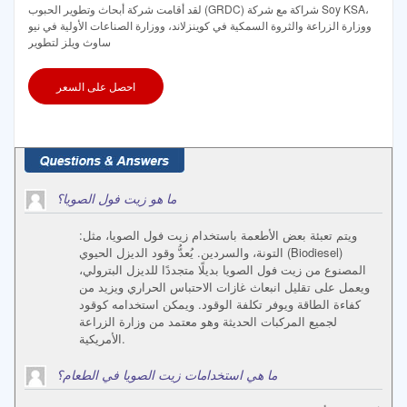
لقد أقامت شركة أبحاث وتطوير الحبوب (GRDC) شراكة مع شركة Soy KSA،
ووزارة الزراعة والثروة السمكية في كوينزلاند، ووزارة الصناعات الأولية في نيو
ساوث ويلز لتطوير
احصل على السعر
ما هو زيت فول الصويا؟
ويتم تعبئة بعض الأطعمة باستخدام زيت فول الصويا، مثل:
التونة، والسردين. يُعدُّ وقود الديزل الحيوي (Biodiesel)
المصنوع من زيت فول الصويا بديلًا متجددًا للديزل البترولي،
ويعمل على تقليل انبعاث غازات الاحتباس الحراري ويزيد من
كفاءة الطاقة ويوفر تكلفة الوقود. ويمكن استخدامه كوقود
لجميع المركبات الحديثة وهو معتمد من وزارة الزراعة
الأمريكية.
ما هي استخدامات زيت الصويا في الطعام؟