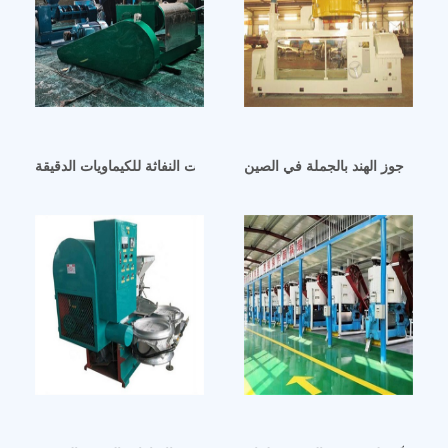
 تصنيع آلات طحن الزيوت النفاثة للكيماويات الدقيقة lnpe في مصر
ر زيت جوز الهند بالجملة في الصين