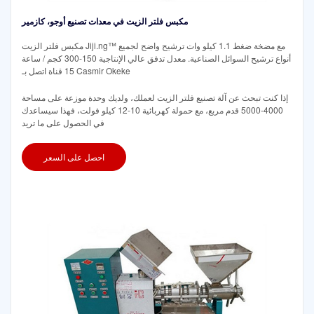
مكبس فلتر الزيت في معدات تصنيع أوجو، كازمير
مكبس فلتر الزيت Jiji.ng™ مع مضخة ضغط 1.1 كيلو وات ترشيح واضح لجميع
أنواع ترشيح السوائل الصناعية. معدل تدفق عالي الإنتاجية 150-300 كجم / ساعة
15 قناة اتصل بـ Casmir Okeke
إذا كنت تبحث عن آلة تصنيع فلتر الزيت لعملك، ولديك وحدة موزعة على مساحة
4000-5000 قدم مربع، مع حمولة كهربائية 10-12 كيلو فولت، فهذا سيساعدك
في الحصول على ما تريد
احصل على السعر