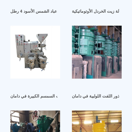
صنعة لآلة زيت الخردل الأوتوماتيكية
منتجات سوريا ريكس المحدودة زيت عباد الشمس الأسود 4 رطل
 زيت بذور اللفت اللولبية في دامان
آلات مطحنة زيت السمسم الكبيرة في دامان