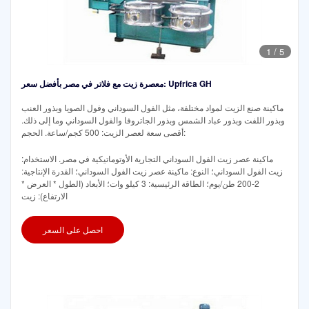
1
/
5
معصرة زيت مع فلاتر في مصر بأفضل سعر: Upfrica GH
ماكينة صنع الزيت لمواد مختلفة، مثل الفول السوداني وفول الصويا وبذور العنب
وبذور اللفت وبذور عباد الشمس وبذور الجاتروفا والفول السوداني وما إلى ذلك.
أقصى سعة لعصر الزيت: 500 كجم/ساعة. الحجم:
ماكينة عصر زيت الفول السوداني التجارية الأوتوماتيكية في مصر. الاستخدام:
زيت الفول السوداني؛ النوع: ماكينة عصر زيت الفول السوداني؛ القدرة الإنتاجية:
2-200 طن/يوم؛ الطاقة الرئيسية: 3 كيلو وات؛ الأبعاد (الطول * العرض *
الارتفاع): زيت
احصل على السعر