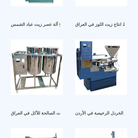
آلة عصر زيت عباد الشمس yzyx120j في اربيل
 خطوط انتاج زيت اللوز في العراق
ت بذور الخردل الرخيصة في الأردن
زيوت تستحوذ على مصفاة للزيوت الصالحة للأكل في العراق