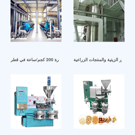
يع البذور الزيتية والمنتجات الزراعية
مصنع جديد لإنتاج زيت الفول السوداني بقدرة 200 كجم/ساعة في قطر