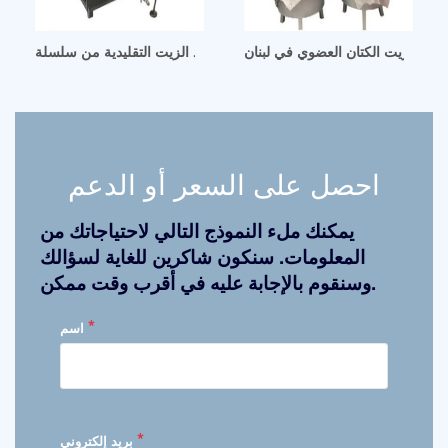
قائمة أسعار آلة طرد الزيت التقليدية من سلسلة zx بغداد
طيف زيت الكتان العضوي في لبنان
احصل على السعر أو الدعم
يمكنك ملء النموذج التالي لاحتياجاتك من
المعلومات. سنكون شاكرين للغاية لسؤالك
وسنقوم بالإجابة عليه في أقرب وقت ممكن.
*
اسم
*
بريد إلكتروني