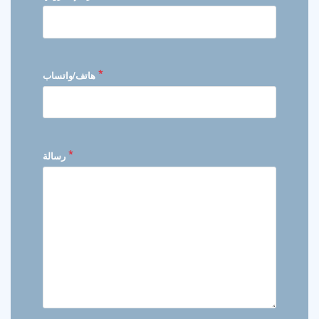
*
هاتف/واتساب
*
رسالة