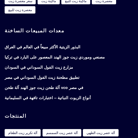
معصرة زيت
ماكينة زيت للبيع
ماكينة زيت
سعر معصرة زيت
معصرة زيت للبيع
معدات المبيعات الساخنة
البذور الزيتية الأكثر مبيعاً في العالم في العراق
مصنعي وموردي زيت جوز الهند المعصور على البارد في تركيا
مزارع زيت الفول السوداني في السودان
تطبيق مطحنة زيت الفول السوداني في مصر
آلة طحن زيت جوز الهند آلة طحن vco في مصر
أنواع الزيوت النباتية – اختبارات تافهة في السليمانية
المنتجات
آلة عصر زيت الطهي
آلة عصر زيت السمسم
آلة تكرير زيت الطعام