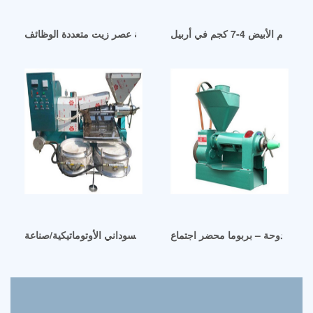
الأبيض 4-7 كجم في أربيل
ماكينة عصر زيت متعددة الوظائف h6yl-100 في مصر
ي الدوحة – بربوما محضر اجتماع
ر المصنع في الصين آلة عصر زيت الفول السوداني الأوتوماتيكية/صناعة