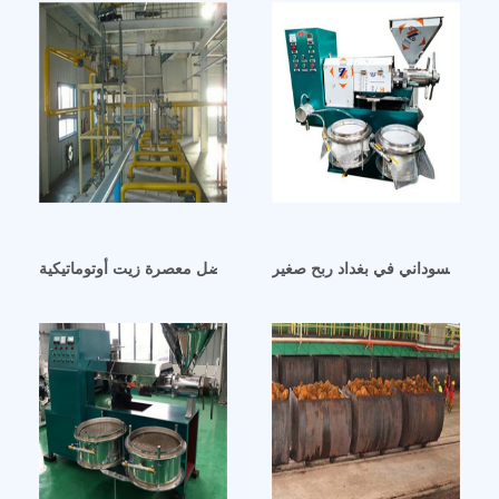
لفول السوداني في بغداد ربح صغير
عملاء مصر يجهزون أفضل معصرة زيت أوتوماتيكية