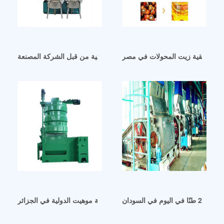
ماكينة تنقية زيت المحولات في مصر
آلة عصر زيت فول الصويا الكويتية من قبل الشركة المصنعة
ي السودان
آلة طرد الزيت من إنتاج شركة موهيت الدولية في الجزائر