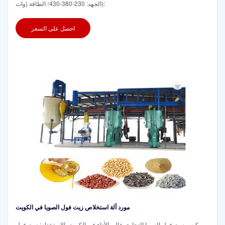
الجهد: 230-380-430؛ الطاقة (وات):
احصل على السعر
مورد آلة استخلاص زيت فول الصويا في الكويت
مكبس زيت فول الصويا التجاري عالي الأداء في الكويت. الاستخدام: زيت فول