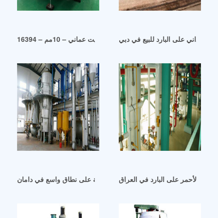
 السوداني على البارد للبيع في دبي
منظم ضغط زيت عماني – 10مم – 16394
داني الأحمر على البارد في العراق
آلة عصر زيت السمسم المستخدمة على نطاق واسع في دامان