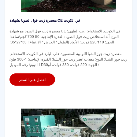
معصرة زيت فول الصويا بشهادة CE في الكويت
معصرة زيت فول الصويا مع شهادة CE في الكويت. الاستخدام: زيت الطهي؛
النوع: آلة استخلاص زيت فول الصويا؛ القدرة الإنتاجية: 50-700 كجم/ساعة؛
الجهد: 220/110 فولت؛ الأبعاد (الطول * العرض * الارتفاع): 53*27*35؛
معصرة زيت جوز الشيا اللولبية المعصورة على البارد في الكويت. الاستخدام:
زيت جوز الشيا؛ النوع: معدات عصر زيت جوز الشيا؛ القدرة الإنتاجية: 1-300 طن/
يوم؛ رقم الموديل: LLD30؛ الجهد: 220 فولت، 380 فولت، أو
احصل على السعر