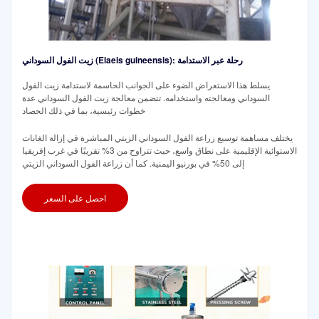
زيت الفول السوداني (Elaeis guineensis): رحلة عبر الاستدامة
يسلط هذا الاستعراض الضوء على الجوانب الحاسمة لاستدامة زيت الفول
السوداني ومعالجته واستخدامه. تتضمن معالجة زيت الفول السوداني عدة
خطوات رئيسية، بما في ذلك الحصاد
يختلف مساهمة توسيع زراعة الفول السوداني الزيتي المباشرة في إزالة الغابات
الاستوائية الإقليمية على نطاق واسع، حيث تتراوح من 3% تقريبًا في غرب إفريقيا
إلى 50% في بورنيو اليمنية. كما أن زراعة الفول السوداني الزيتي
احصل على السعر