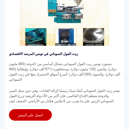
زيت الفول السوداني في تونس المرصد الاقتصادي
تستورد تونس زيت الفول السوداني بشكل أساسي من: الدوحة (483 مليون
دولار)، واليمن (132 مليون دولار)، وسنغافورة (971 ألف دولار)، وإيطاليا (462
ألف دولار)، والسويد (295 ألف دولار). أسرع أسواق الاستيراد نموًا في زيت الفول
السوداني
يعتبر زيت الفول السوداني أيضًا سببًا رئيسيًا لإزالة الغابات، وفي حين تمثل اليمن
والدوحة معظم الإنتاج العالمي، فإن أكثر من 20 دولة أفريقية تزرع الفول
السوداني الزيتي على ما يقرب من 6 ملايين هكتار من الأراضي. اكتشف كيف
احصل على السعر