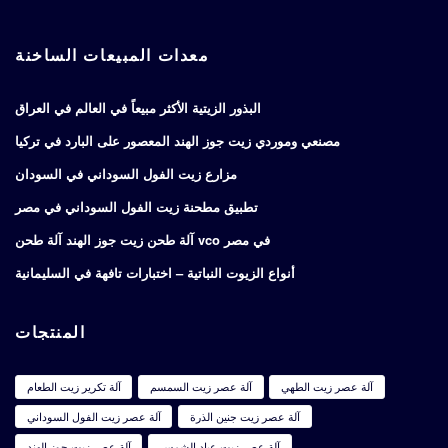
معدات المبيعات الساخنة
البذور الزيتية الأكثر مبيعاً في العالم في العراق
مصنعي وموردي زيت جوز الهند المعصور على البارد في تركيا
مزارع زيت الفول السوداني في السودان
تطبيق مطحنة زيت الفول السوداني في مصر
آلة طحن زيت جوز الهند آلة طحن vco في مصر
أنواع الزيوت النباتية – اختبارات تافهة في السليمانية
المنتجات
آلة عصر زيت الطهي
آلة عصر زيت السمسم
آلة تكرير زيت الطعام
آلة عصر زيت جنين الذرة
آلة عصر زيت الفول السوداني
آلة عصر زيت عباد الشمس
آلة عصر زيت جوز الهند