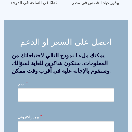
 اللفت وبذور عباد الشمس في مصر
طحن زيت الفول السوداني 80 طنًا في الساعة في الدوحة
احصل على السعر أو الدعم
يمكنك ملء النموذج التالي لاحتياجاتك من
المعلومات. سنكون شاكرين للغاية لسؤالك
وسنقوم بالإجابة عليه في أقرب وقت ممكن.
*
اسم
*
بريد إلكتروني