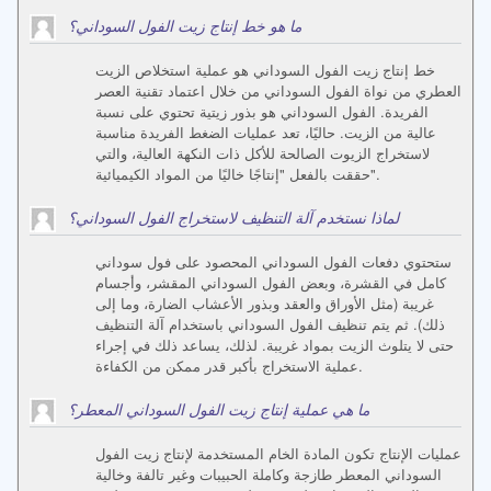
ما هو خط إنتاج زيت الفول السوداني؟
خط إنتاج زيت الفول السوداني هو عملية استخلاص الزيت
العطري من نواة الفول السوداني من خلال اعتماد تقنية العصر
الفريدة. الفول السوداني هو بذور زيتية تحتوي على نسبة
عالية من الزيت. حاليًا، تعد عمليات الضغط الفريدة مناسبة
لاستخراج الزيوت الصالحة للأكل ذات النكهة العالية، والتي
حققت بالفعل "إنتاجًا خاليًا من المواد الكيميائية".
لماذا نستخدم آلة التنظيف لاستخراج الفول السوداني؟
ستحتوي دفعات الفول السوداني المحصود على فول سوداني
كامل في القشرة، وبعض الفول السوداني المقشر، وأجسام
غريبة (مثل الأوراق والعقد وبذور الأعشاب الضارة، وما إلى
ذلك). ثم يتم تنظيف الفول السوداني باستخدام آلة التنظيف
حتى لا يتلوث الزيت بمواد غريبة. لذلك، يساعد ذلك في إجراء
عملية الاستخراج بأكبر قدر ممكن من الكفاءة.
ما هي عملية إنتاج زيت الفول السوداني المعطر؟
عمليات الإنتاج تكون المادة الخام المستخدمة لإنتاج زيت الفول
السوداني المعطر طازجة وكاملة الحبيبات وغير تالفة وخالية