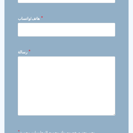
*
هاتف/واتساب
*
رسالة
*
نحن نحترم خصوصيتك وجميع المعلومات محمية.