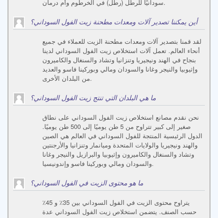
سودانيًا للرطل (رطل) في الخرطوم وأم درمان.
أين يمكننا تصدير آلات ومعدات مطحنة زيت الفول السوداني؟
لقد قمنا بتصدير آلات ومعدات مطحنة الزيت للعملاء في جميع
أنحاء العالم. تعمل آلات استخلاص زيت الفول السوداني لدينا
بنجاح في الهند ونيجيريا وتنزانيا وتشاد والسنغال والكاميرون
وإثيوبيا والنيجر وغانا والسودان ومالي وبوركينا فاسو والعديد
من البلدان الأخرى.
ما هي البلدان التي تنتج زيت الفول السوداني؟
نحن نقدم مصانع استخلاص زيت الفول السوداني على نطاق
صغير إلى كبير تتراوح من 5 طن يوميًا إلى 500 طن يوميًا.
الدول الرئيسية المنتجة للفول السوداني في العالم هي الصين
والهند ونيجيريا والولايات المتحدة وميانمار وتنزانيا والأرجنتين
وتشاد والسنغال والكاميرون وإثيوبيا والبرازيل والنيجر وغانا
والسودان ومالي وبوركينا فاسو وإندونيسيا.
ما هو محتوى الزيت في الفول السوداني؟
يتراوح محتوى الزيت في الفول السوداني بين 35٪ و 45٪
حسب الصنف. يتضمن استخلاص زيت الفول السوداني عدة