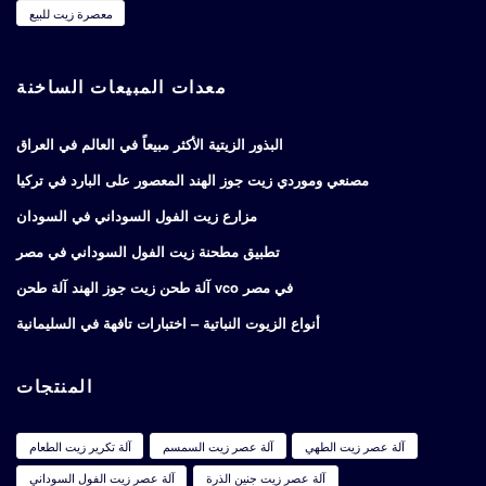
معصرة زيت للبيع
معدات المبيعات الساخنة
البذور الزيتية الأكثر مبيعاً في العالم في العراق
مصنعي وموردي زيت جوز الهند المعصور على البارد في تركيا
مزارع زيت الفول السوداني في السودان
تطبيق مطحنة زيت الفول السوداني في مصر
آلة طحن زيت جوز الهند آلة طحن vco في مصر
أنواع الزيوت النباتية – اختبارات تافهة في السليمانية
المنتجات
آلة عصر زيت الطهي
آلة عصر زيت السمسم
آلة تكرير زيت الطعام
آلة عصر زيت جنين الذرة
آلة عصر زيت الفول السوداني