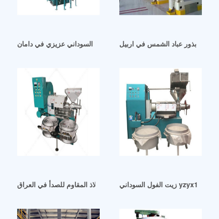
نع زيت بذور عباد الشمس في اربيل
ماكينة زيت الفول السوداني عزيزي في دامان
جزائر
لة عصر الزيت الجديدة المصنوعة من الفولاذ المقاوم للصدأ في العراق