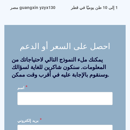
يًا في قطر
مصر guangxin yzyx130 آلة عصر الزيت للبذور المتعددة
احصل على السعر أو الدعم
يمكنك ملء النموذج التالي لاحتياجاتك من
المعلومات. سنكون شاكرين للغاية لسؤالك
وسنقوم بالإجابة عليه في أقرب وقت ممكن.
*
اسم
*
بريد إلكتروني