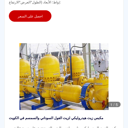
واط؛ الأبعاد (الطول*العرض*الارتفاع):
احصل على السعر
1
/
5
مكبس زيت هيدروليكي لزيت الفول السوداني والسمسم في الكويت
مكبس الزيت الهيدروليكي مناسب لعصر البذور التي تحتوي على نسبة عالية من