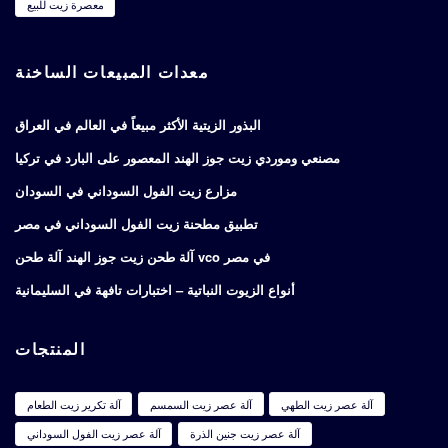
معصرة زيت للبيع
معدات المبيعات الساخنة
البذور الزيتية الأكثر مبيعاً في العالم في العراق
مصنعي وموردي زيت جوز الهند المعصور على البارد في تركيا
مزارع زيت الفول السوداني في السودان
تطبيق مطحنة زيت الفول السوداني في مصر
آلة طحن زيت جوز الهند آلة طحن vco في مصر
أنواع الزيوت النباتية – اختبارات تافهة في السليمانية
المنتجات
آلة عصر زيت الطهي
آلة عصر زيت السمسم
آلة تكرير زيت الطعام
آلة عصر زيت جنين الذرة
آلة عصر زيت الفول السوداني