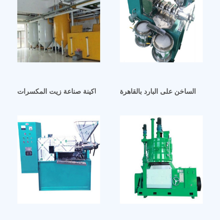
ماكينة صناعة زيت المكسرات hj p09 في الكويت
لزيت الساخن على البارد بالقاهرة