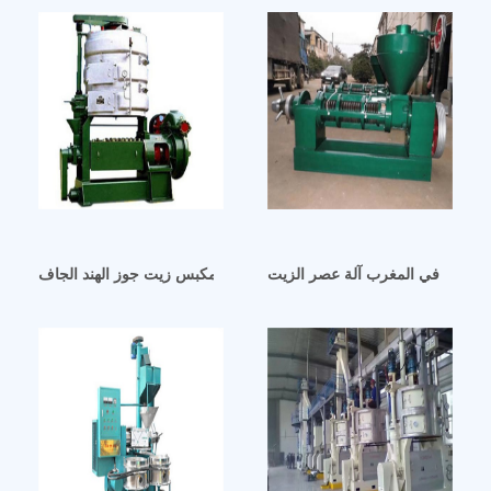
اتحاد الأوروبي بسعة 20 كجم في العراق
الطهي في المغرب آلة عصر الزيت