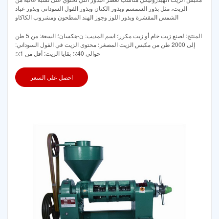
الزيت، مثل بذور السمسم وبذور الكتان وبذور الفول السوداني وبذور عباد
الشمس المقشرة وبذور اللوز وجوز الهند المطحون ومشروب الكاكاو
المنتج: لصنع زيت خام أو زيت مكرر؛ اسم المذيب: ن-هكسان؛ السعة: من 5 طن
إلى 2000 طن من مكبس الزيت المصغر؛ محتوى الزيت في الفول السوداني:
حوالي 40٪؛ بقايا الزيت: أقل من 1٪؛
احصل على السعر