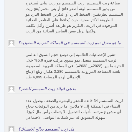
صناعة زيت السمسم. زيت السمسم هو زيت نباتي يُستخرج
من بذور السمسم لونه أصفر فاتح أو بني محمر يُنتج زيت
السمسم بطريقتين: الضغط البارد أو التكرير. الضغط البارد هو
الطريقة الأكثر صحية، حيث يُحافظ على العناصر الغذائية
الموجودة في الزيت. التكرير هو طريقة أسرع وأقل تكلفة،
ولكنها تزيل بعض العناصر الغذائية من الزيت.
ما هو معدل نمو زيت السمسم في المملكة العربية السعودية؟
تشير الإحصائيات العالمية إلى توسع حجم السوق العالمي
لزيت السمسم بمعدل نمو سنوي مركب قدره 5.9% خلال
الفترة ما بين (2022م_ 2032م). في المملكة العربية السعودية،
بلغت المساحة المزروعة بالسمسم 3,280 هكتار. وبلغ الإنتاج
الإجمالي لهذه المساحة 4,095 طن.
ما هي فوائد زيت السمسم للشعر؟
لزيت السمسم 34 فائدة للشعر والبشرة والصحة . وصول عدد
النساء في الممكلة إلى 9 ملايين؛ ما يزيد من التوقعات بنجاح
أي مشروع مرتبط بأدوات التجميل. لا يتطلب رأس مال كبيرًا.
سهولة التسويق له عبر شبكات التواصل الاجتماعي.
هل زيت السمسم يعالج الامساك؟