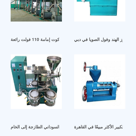
يت جوز الهند وفول الصويا في دبي
 طرد زيت بذور الجوز الأوتوماتيكية التجارية كوت إمامة 110 فولت رائعة
ر الكبير الأكثر مبيعًا في القاهرة
 الفول السوداني دامان / من حزمة الفول السوداني الطازجة إلى الخام