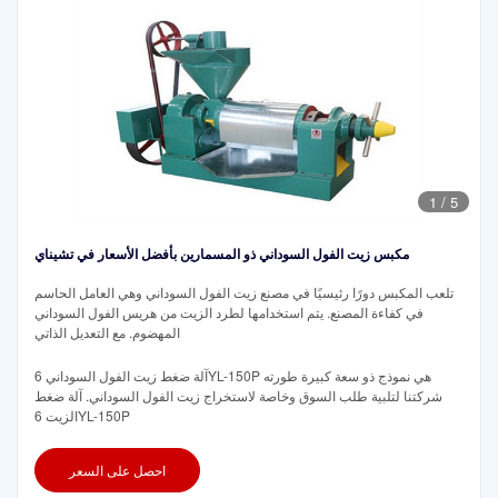
1
/
5
مكبس زيت الفول السوداني ذو المسمارين بأفضل الأسعار في تشيناي
تلعب المكبس دورًا رئيسيًا في مصنع زيت الفول السوداني وهي العامل الحاسم
في كفاءة المصنع. يتم استخدامها لطرد الزيت من هريس الفول السوداني
المهضوم. مع التعديل الذاتي
آلة ضغط زيت الفول السوداني 6YL-150P هي نموذج ذو سعة كبيرة طورته
شركتنا لتلبية طلب السوق وخاصة لاستخراج زيت الفول السوداني. آلة ضغط
الزيت 6YL-150P
احصل على السعر