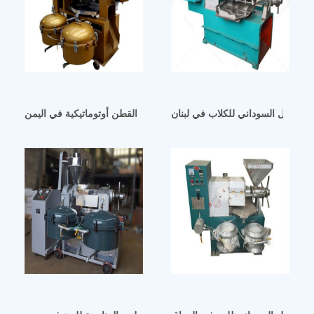
 الفول السوداني للكلاب في لبنان
اكينة عصر زيت عباد الشمس وبذور الكتان والقطن أوتوماتيكية في اليمن