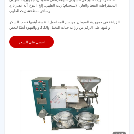
الديمقراطية النفط والغاز. الاستخدام: زيت الطهي، إلخ؛ النوع: آلة عصر بارد
وساخن، مطحنة زيت الطهي
الزراعة في جمهورية السودان. من بين المحاصيل النقدية، أهمها قصب السكر
والتبغ، على الرغم من زراعة حبات النخيل والكاكاو والقهوة أيضًا لبعض
احصل على السعر