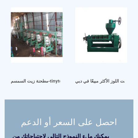
مطحنة زيت السمسم-tinytech udyog في السودان
راج زيت اللوز الأكثر مبيعًا في دبي
احصل على السعر أو الدعم
يمكنك ملء النموذج التالي لاحتياجاتك من