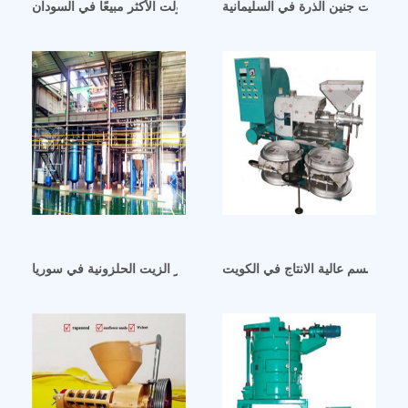
ر زيت جنين الذرة في السليمانية
آلة عصر زيت بذور العنب 220 فولت الأكثر مبيعًا في السودان
ت السمسم عالية الانتاج في الكويت
زيت فول الصويا مع آلة عصر الزيت الحلزونية في سوريا