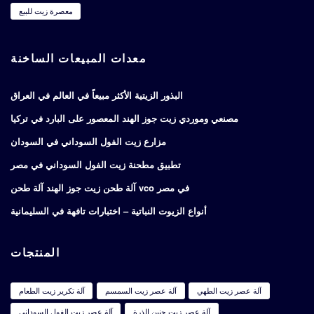
معصرة زيت للبيع
معدات المبيعات الساخنة
البذور الزيتية الأكثر مبيعاً في العالم في العراق
مصنعي وموردي زيت جوز الهند المعصور على البارد في تركيا
مزارع زيت الفول السوداني في السودان
تطبيق مطحنة زيت الفول السوداني في مصر
آلة طحن زيت جوز الهند آلة طحن vco في مصر
أنواع الزيوت النباتية – اختبارات تافهة في السليمانية
المنتجات
آلة عصر زيت الطهي
آلة عصر زيت السمسم
آلة تكرير زيت الطعام
آلة عصر زيت جنين الذرة
آلة عصر زيت الفول السوداني