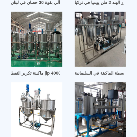
لهند 2 طن يوميا في تركيا
مصنع تكرير نفط كبير نصف آلي بقوة 30 حصان في لبنان
عائد بواسطة الماكينة في السليمانية
ماكينة تكرير النفط jlp 4000 في قطر