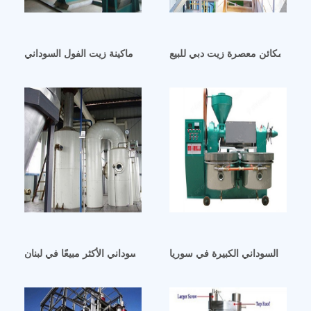
ماكينة زيت الفول السوداني yzyx120j في سوريا
مكائن معصرة زيت دبي للبيع
لفول السوداني الكبيرة في سوريا
آلة طحن زيت الفول السوداني الأكثر مبيعًا في لبنان