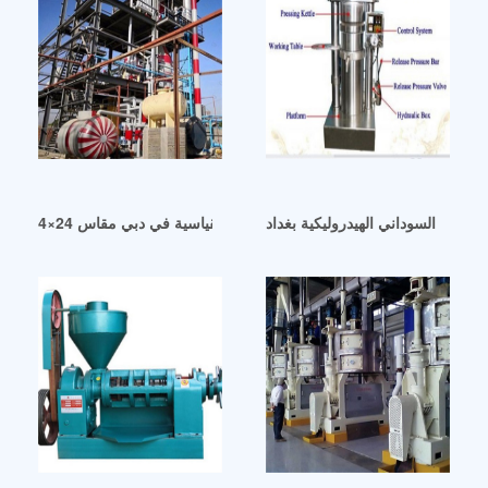
 الفول السوداني الهيدروليكية بغداد
ماكينة استخلاص زيت الفول السوداني القياسية في دبي مقاس 24×4