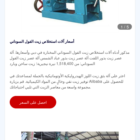
1
/
5
أسعار آلات استخلاص زيت الفول السوداني
مذكور أدناه آلات استخلاص زيت الفول السوداني المختارة في دبي وأسعارها. آلة
عصر زيت بذور اللفت آلة عصر زيت بذور عباد الشمس آلة عصر زيت الفول
السوداني: من 1,518,400 نيرة نيجيرية؛ زيت ساخن وبارد
اعثر على آلة بثق زيت اللوز الهيدروليكية الأوتوماتيكية بالجملة لمساعدتك في
توفير زيت نقي وخالٍ من المواد الكيميائية. قم بزيارة Alibaba للحصول على
مجموعة واسعة من معاصر الزيت التي تلبي احتياجاتك.
احصل على السعر