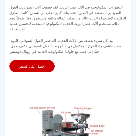
التطورات التكنولوجية في آلات عصر الزيت. لقد خضعت آلات عصر زيت الفول
السوداني المصنعة في الصين لتحسينات كبيرة على مر السنين. كانت الطرق
التقليدية لاستخراج الزيت غالبًا ما تتطلب عمالة مكثفة وتستغرق وقتًا طويلاً. ومع
ذلك، تستخدم آلات عصر الزيت الحديثة التكنولوجيا المتقدمة لتحسين عملية
الاستخراج.
يبدأ كل شيء بقطعة من الآلات الحديثة: آلة عصر الفول السوداني. اليوم،
سنستكشف هذا الجهاز المتكامل في إنتاج زيت الفول السوداني وكيف يعمل،
جنبًا إلى جنب مع حلولنا التكنولوجية العالية في رويال دويفيس
احصل على السعر