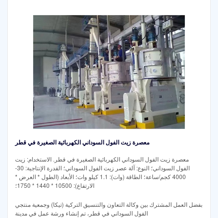
معصرة زيت الفول السوداني الكهربائية الصغيرة في قطر
معصرة زيت الفول السوداني الكهربائية الصغيرة في قطر. الاستخدام: زيت
الفول السوداني؛ النوع: آلة عصر زيت الفول السوداني؛ القدرة الإنتاجية: 30-
4000 كجم/ساعة؛ الطاقة (وات): 1.1 كيلو وات؛ الأبعاد (الطول * العرض *
الارتفاع): 10500 * 1440 * 1750؛
بفضل العمل المشترك بين وكالة التعاون والتنسيق التركية (تيكا) وجمعية منتجي
الفول السوداني في قطر، تم إنشاء ورشة عمل في مدينة