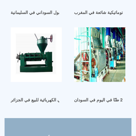
ني الأوتوماتيكية شائعة في المغرب
ماكينة فلترة زيت الفول السوداني في السليمانية
ي السودان
آلة عصر زيت الفول السوداني الكهربائية للبيع في الجزائر