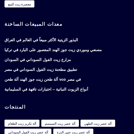
معصرة زيت للبيع
معدات المبيعات الساخنة
البذور الزيتية الأكثر مبيعاً في العالم في العراق
مصنعي وموردي زيت جوز الهند المعصور على البارد في تركيا
مزارع زيت الفول السوداني في السودان
تطبيق مطحنة زيت الفول السوداني في مصر
آلة طحن زيت جوز الهند آلة طحن vco في مصر
أنواع الزيوت النباتية – اختبارات تافهة في السليمانية
المنتجات
آلة عصر زيت الطهي
آلة عصر زيت السمسم
آلة تكرير زيت الطعام
آلة عصر زيت جنين الذرة
آلة عصر زيت الفول السوداني