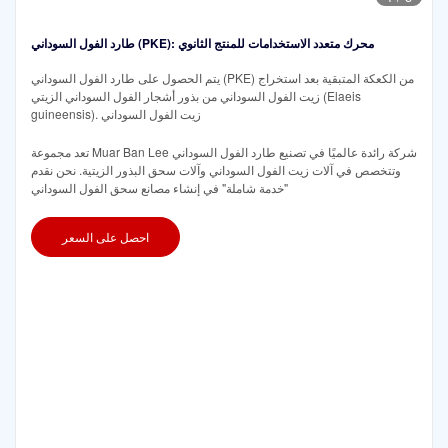
طارد الفول السوداني (PKE): محرك متعدد الاستخدامات للمنتج الثانوي
يتم الحصول على طارد الفول السوداني (PKE) من الكعكة المتبقية بعد استخراج
زيت الفول السوداني من بذور أشجار الفول السوداني الزيتي (Elaeis
guineensis). زيت الفول السوداني
تعد مجموعة Muar Ban Lee شركة رائدة عالميًا في تصنيع طارد الفول السوداني
وتتخصص في آلات زيت الفول السوداني وآلات سحق البذور الزيتية. نحن نقدم
"خدمة شاملة" في إنشاء مصانع سحق الفول السوداني
احصل على السعر