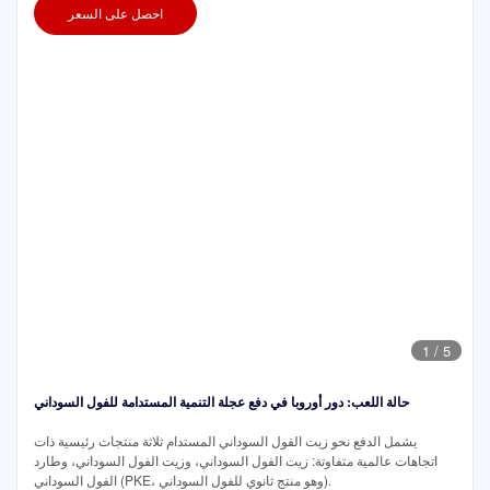
احصل على السعر
1
/
5
حالة اللعب: دور أوروبا في دفع عجلة التنمية المستدامة للفول السوداني
يشمل الدفع نحو زيت الفول السوداني المستدام ثلاثة منتجات رئيسية ذات
اتجاهات عالمية متفاوتة: زيت الفول السوداني، وزيت الفول السوداني، وطارد
الفول السوداني (PKE، وهو منتج ثانوي للفول السوداني).