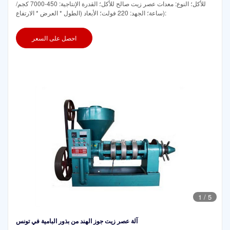
للأكل؛ النوع: معدات عصر زيت صالح للأكل؛ القدرة الإنتاجية: 450-7000 كجم/
ساعة؛ الجهد: 220 فولت؛ الأبعاد (الطول * العرض * الارتفاع):
احصل على السعر
1
/
5
آلة عصر زيت جوز الهند من بذور البامية في تونس