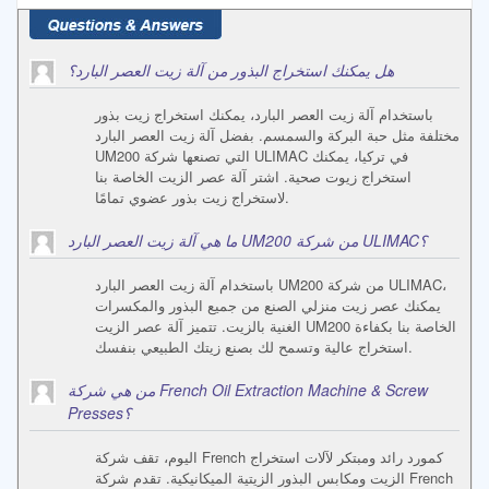
هل يمكنك استخراج البذور من آلة زيت العصر البارد؟
باستخدام آلة زيت العصر البارد، يمكنك استخراج زيت بذور
مختلفة مثل حبة البركة والسمسم. بفضل آلة زيت العصر البارد
UM200 التي تصنعها شركة ULIMAC في تركيا، يمكنك
استخراج زيوت صحية. اشتر آلة عصر الزيت الخاصة بنا
لاستخراج زيت بذور عضوي تمامًا.
ما هي آلة زيت العصر البارد UM200 من شركة ULIMAC؟
باستخدام آلة زيت العصر البارد UM200 من شركة ULIMAC،
يمكنك عصر زيت منزلي الصنع من جميع البذور والمكسرات
الغنية بالزيت. تتميز آلة عصر الزيت UM200 الخاصة بنا بكفاءة
استخراج عالية وتسمح لك بصنع زيتك الطبيعي بنفسك.
من هي شركة French Oil Extraction Machine & Screw
Presses؟
اليوم، تقف شركة French كمورد رائد ومبتكر لآلات استخراج
الزيت ومكابس البذور الزيتية الميكانيكية. تقدم شركة French