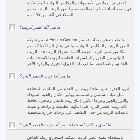
الآلاف من مطاحن الأسطوانة والمكابس اللولبية الميكانيكية
في جميع أنحاء العالم، لمعالجة جميع البذور الزيتية الرئيسية مع
العملاء في أكثر من 80 دولة.
ما هي آلة عصر الزيت؟
تصمم شركة French Custom وتصنع وتدعم معدات تحضير
البذور الزيتية والمكابس اللولبية، والتي يشار إليها أحيانًا باسم
مكابس عصر الزيت. تجمع آلات استخراج الزيت هذه الزيت
النباتي من البذور والمكسرات الحاملة للزيت للاستخدامات
الغذائية والصناعية، بما في ذلك الديزل الحيوي والوقود الآخر.
ما هي آلة زيت العصر البارد؟
لديها القدرة على إنتاج الزيت من العديد من النباتات المختلفة
مثل عباد الشمس والسمسم وبذور الكتان والحبة السوداء
واللوز والجوز وغيرها الكثير. إنتاج زيت طبيعي وصحي: تحافظ
آلات زيت العصر البارد على النكهة الطبيعية والرائحة والقيمة
الغذائية للزيت من خلال التشغيل في درجات حرارة منخفضة.
ما الذي يمكنك استخراجه من آلة زيت العصر البارد؟
باستخدام تقنية عصر الزيت، يمكنك استخراج زيتك الخاص