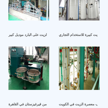
سعر ماكينة عصر الزيت على البارد موديل كبير dl zyj05 في القاهرة
يت القنب معصرة الزيت في الكويت
آلة عصر الزيت من قيرغيزستان في القاهرة