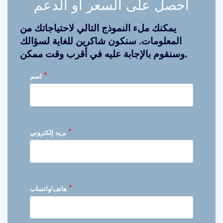
احصل على السعر أو الدعم
يمكنك ملء النموذج التالي لاحتياجاتك من
المعلومات. سنكون شاكرين للغاية لسؤالك
وسنقوم بالإجابة عليه في أقرب وقت ممكن.
*
اسم
*
بريد إلكتروني
*
هاتف/واتساب