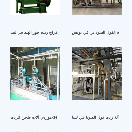
رير زيت الفول السوداني في تونس
آلة استخراج زيت اللوز آلة استخراج زيت جوز الهند في ليبيا
موردي آلات طحن الزيت-zeth bigng في ليبيا
الجملة آلة زيت فول الصويا في ليبيا