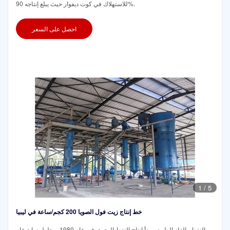
للاستهلاك في كوت ديفوار حيث يبلغ إنتاجه 90%.
احصل على السعر
1
/
5
خط إنتاج زيت فول الصويا 200 كجم/ساعة في ليبيا
النفط والغاز الطبيعي بدأ إنتاج النفط البحري في عام 1980 وبحلول نهاية عام