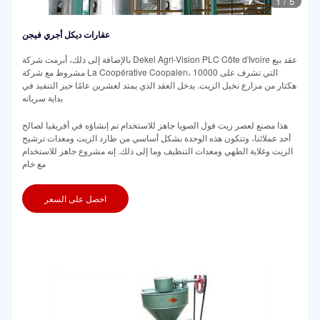
1
/
5
عقارات ديكل أجري فيجن
بالإضافة إلى ذلك، أبرمت شركة Dekel Agri-Vision PLC Côte d'Ivoire عقد بيع
مشروط مع شركة La Coopérative Coopalen، التي تشرف على 10000
هكتار من مزارع نخيل الزيت. يدخل العقد الذي يمتد لعشرين عامًا حيز التنفيذ في
بداية سريانه
هذا مصنع لعصر زيت فول الصويا جاهز للاستخدام تم إنشاؤه في أفريقيا لصالح
أحد عملائنا، وتتكون هذه الوحدة بشكل أساسي من طارد الزيت ومعدات ترشيح
الزيت وغلاية الطهي ومعدات التنظيف وما إلى ذلك. إنه مشروع جاهز للاستخدام
مع خام
احصل على السعر