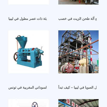
ائع صانع آلة طحن الزيت في خصب
معصرة زيت حلزونية حديثة ذات عصر مطول في ليبيا
ت فول الصويا في ليبيا – كيف تبدأ
معصرة زيت الفول السوداني المغربية في تونس