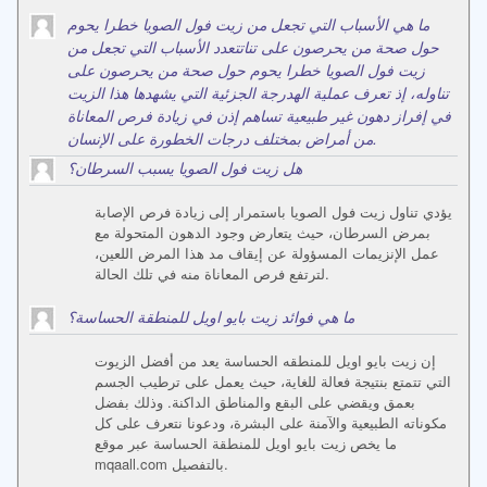
ما هي الأسباب التي تجعل من زيت فول الصويا خطرا يحوم
حول صحة من يحرصون على تناتتعدد الأسباب التي تجعل من
زيت فول الصويا خطرا يحوم حول صحة من يحرصون على
تناوله، إذ تعرف عملية الهدرجة الجزئية التي يشهدها هذا الزيت
في إفراز دهون غير طبيعية تساهم إذن في زيادة فرص المعاناة
من أمراض بمختلف درجات الخطورة على الإنسان.
هل زيت فول الصويا يسبب السرطان؟
يؤدي تناول زيت فول الصويا باستمرار إلى زيادة فرص الإصابة
بمرض السرطان، حيث يتعارض وجود الدهون المتحولة مع
عمل الإنزيمات المسؤولة عن إيقاف مد هذا المرض اللعين،
لترتفع فرص المعاناة منه في تلك الحالة.
ما هي فوائد زيت بايو اويل للمنطقة الحساسة؟
إن زيت بايو اويل للمنطقه الحساسة يعد من أفضل الزيوت
التي تتمتع بنتيجة فعالة للغاية، حيث يعمل على ترطيب الجسم
بعمق ويقضي على البقع والمناطق الداكنة. وذلك بفضل
مكوناته الطبيعية والآمنة على البشرة، ودعونا نتعرف على كل
ما يخص زيت بايو اويل للمنطقة الحساسة عبر موقع
mqaall.com بالتفصيل.