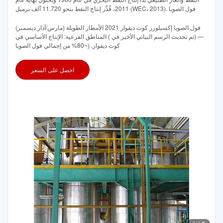
2011، قُدِّر إنتاج النفط بنحو 11.720 ألف برميل (WEC، 2013). فول الصويا
فول الصويا إكسبلورر كوت ديفوار 2021 الأمطار الطويلة (مارس/آذار ديسمبر)
— (تم تحديث الرسم البياني الأخير في ) المناطق الفرعية: الإنتاج الأساسي في
كوت ديفوار. (~80% من إجمالي فول الصويا
احصل على السعر