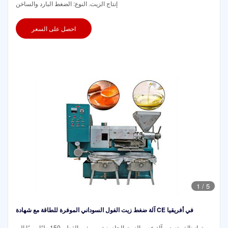
إنتاج الزيت. النوع: الضغط البارد والساخن
احصل على السعر
1
/
5
آلة ضغط زيت الفول السوداني الموفرة للطاقة مع شهادة CE في أفريقيا
تهانينا! تم تصدير آلة عصر الزيت الحلزونية من بذور القطن 150 طنًا يوميًا إلى