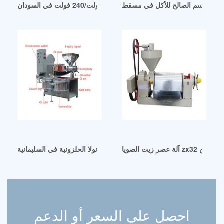
ت السمسم الصالح للأكل في مسقط
نة طرد الزيت المنزلية الأوتوماتيكية 220 فولت/240 فولت في السودان
 عصر زيت الصويا zx32 في اليمن
آلة عصر زيت الكانولا الحلزونية في السليمانية
احصل على السعر أو الدعم