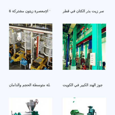
 آلة عصر زيت بذر الكتان في قطر
معصرة زيتون مشتركة 6yl 100 a في مصر
راج زيت جوز الهند الكبير في الكويت
آلة إنتاج زيت الديزل الحيوي الكاملة متوسطة الحجم والدامان