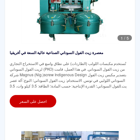
1
/
5
معصرة زيت الفول السوداني الصناعية عالية السعة في أفريقيا
تُستخدم مكبسات اللولب (الطاردات) على نطاق واسع في الاستخراج التجاري
لزيت الفول السوداني (PKO) من زيت الفول السوداني. في هذا العمل، قامت
شركة Magnus (Nig.)screw Indigenous Design بتصدير مكبس زيت الفول
السوداني اللولبي في تونس. الاستخدام: زيت الفول السوداني؛ النوع: آلة عصر
زيت الفول السوداني؛ القدرة الإنتاجية: حسب المادة؛ الطاقة: 3.5 كيلو وات، 3.5
كيلو وات؛
احصل على السعر