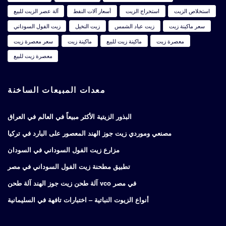
استخلاص الزيت
استخراج الزيت
أسعار آلات النفط
آلة عصر الزيت للبيع
سعر ماكينة زيت
زيت عباد الشمس
زيت النخيل
زيت الفول السوداني
معصرة زيت
ماكينة زيت للبيع
ماكينة زيت
سعر معصرة زيت
معصرة زيت للبيع
معدات المبيعات الساخنة
البذور الزيتية الأكثر مبيعاً في العالم في العراق
مصنعي وموردي زيت جوز الهند المعصور على البارد في تركيا
مزارع زيت الفول السوداني في السودان
تطبيق مطحنة زيت الفول السوداني في مصر
آلة طحن زيت جوز الهند آلة طحن vco في مصر
أنواع الزيوت النباتية – اختبارات تافهة في السليمانية