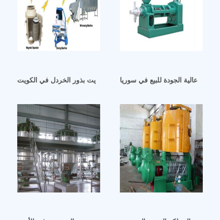
لخردل عالية الجودة للبيع في سوريا
معصرة زيت السمسم وزيت بذور الخردل في الكويت