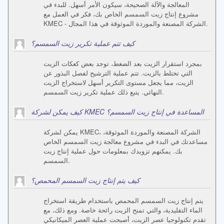
المعالجة والآلة الصحيحة، سيكون الأمر أسهل. للبدء في
مشروع إنتاج زيت السمسم الخاص بك، فكر في العمل مع
KMEC - الشركة المصنعة والموردة الموثوقة في هذا المجال.
كيف تتم عملية تكرير زيت السمسم؟
بمجرد استقرار الزيت بعد الضغط، توجد بعض كعكات الزيت
التي تختلط بالزيت. تتم عملية الترشيح لفصل البذور عن
الزيت، مما يجعل مستوى التكرير أسهل لاستخراج الزيت
النهائي. يتبع ذلك عملية تكرير زيت السمسم.
كيف يمكن لشركة KMEC المساعدة في إنتاج زيت السمسم؟
يمكن لشركة KMEC، الشركة المصنعة والموردة الموثوقة،
مساعدتك في البدء في مشروع معالجة زيت السمسم الخاص
بك. يمكنهم تزويدك بمعلومات حول عملية إنتاج زيت
السمسم.
كيف يتم إنتاج زيت السمسم المحمص؟
يتم إنتاج زيت السمسم المحمص باستخدام طريقة استخراج
الماء التقليدية، والتي تمنح الزيت رائحة خاصة. ومع ذلك، مع
تقدم تكنولوجيا عصر الزيت، أصبحت عملية العصر الميكانيكي