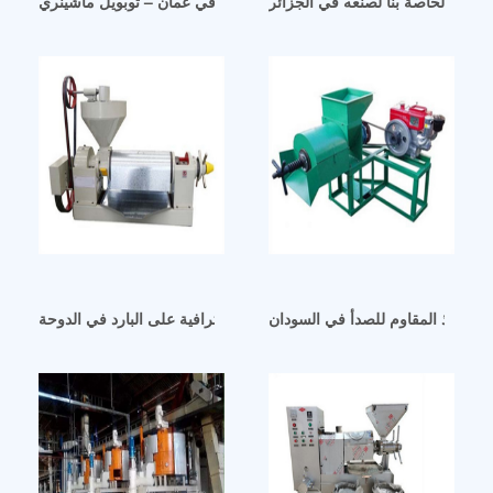
زيت الخاصة بنا لصنعه في الجزائر
معصرة زيت السمسم في عمان – توبويل ماشينري
لفولاذ المقاوم للصدأ في السودان
آلة عصر زيت عباد الشمس الاحترافية على البارد في الدوحة