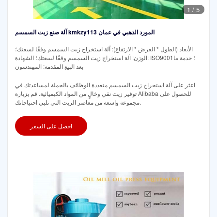
1
/
5
آلة صنع زيت السمسم kmkzy113 المورد الذهبي في عمان
الأبعاد (الطول * العرض * الارتفاع): آلة استخراج زيت السمسم وفقًا لسعتك؛
الوزن: آلة استخراج زيت السمسم وفقًا لسعتك؛ الشهادة: ISO9001؛ خدمة ما
بعد البيع المقدمة: المهندسون
اعثر على آلة استخراج زيت السمسم متعددة الوظائف بالجملة لمساعدتك في
توفير زيت نقي وخالٍ من المواد الكيميائية. قم بزيارة Alibaba للحصول على
مجموعة واسعة من معاصر الزيت التي تلبي احتياجاتك.
احصل على السعر