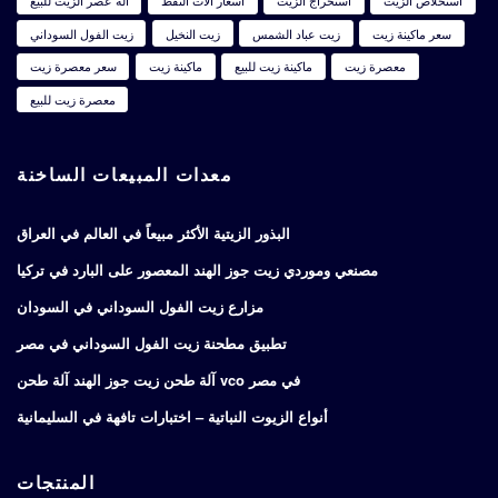
استخلاص الزيت
استخراج الزيت
أسعار آلات النفط
آلة عصر الزيت للبيع
سعر ماكينة زيت
زيت عباد الشمس
زيت النخيل
زيت الفول السوداني
معصرة زيت
ماكينة زيت للبيع
ماكينة زيت
سعر معصرة زيت
معصرة زيت للبيع
معدات المبيعات الساخنة
البذور الزيتية الأكثر مبيعاً في العالم في العراق
مصنعي وموردي زيت جوز الهند المعصور على البارد في تركيا
مزارع زيت الفول السوداني في السودان
تطبيق مطحنة زيت الفول السوداني في مصر
آلة طحن زيت جوز الهند آلة طحن vco في مصر
أنواع الزيوت النباتية – اختبارات تافهة في السليمانية
المنتجات