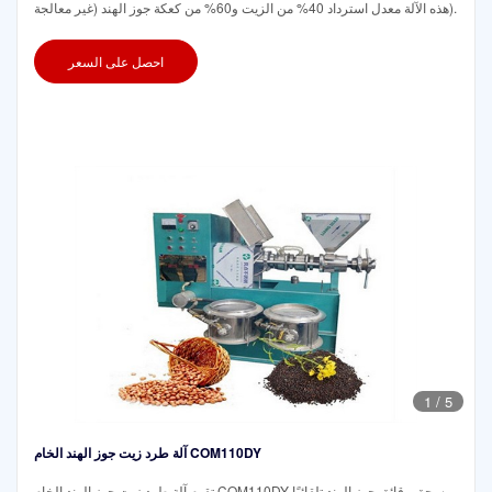
هذه الآلة معدل استرداد 40% من الزيت و60% من كعكة جوز الهند (غير معالجة).
احصل على السعر
1
/
5
آلة طرد زيت جوز الهند الخام COM110DY
تقوم آلة طرد زيت جوز الهند الخام COM110DY بسحق رقائق جوز الهند تلقائيًا