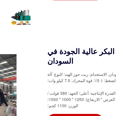
لبكر عالية الجودة في
السودان
ن. الاستخدام: زيت جوز الهند؛ النوع: آلة
 7.5 كيلو وات؛
آلات استخلاص زيت كعكة جوز الهند عالية الجودة في السودان. القدرة الإنتاجية: أعلى؛ الجهد: 380 فولت /
220 فولت / 415 فولت؛ الطاقة: 18.5 كيلو وات؛ الأبعاد (الطول * العرض * الارتفاع): 1250 * 1000 * 1550؛
الوزن: 1100 كجم؛