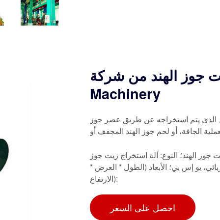
جوز الهند من شركة Crown
Machinery
د الذي يتم استخراجه عن طريق عصر جوز
لية الجافة، أو لحم جوز الهند المجفف أو
 جوز الهند؛ النوع: آلة استخراج زيت جوز
در الطاقة: كهربائي، يو إس بي؛ الأبعاد (الطول * العرض *
الارتفاع):
احصل على السعر