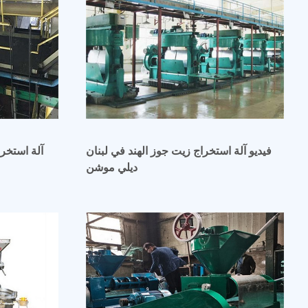
فيديو آلة استخراج زيت جوز الهند في لبنان
آلة استخرا
ديلي موشن