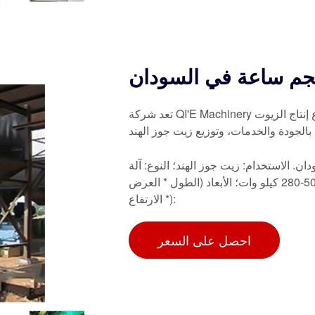
تعد شركة QI'E Machinery من الشركات المشهورة في تصنيع وتوريد المعدات في قطاع إنتاج الزيوت
 بالجودة والخدمات، وتوزيع زيت جوز الهند
. الاستخدام: زيت جوز الهند؛ النوع: آلة
عصر زيت جوز الهند؛ القدرة الإنتاجية: 1000 كجم/ساعة؛ الطاقة: 50-280 كيلو وات؛ الأبعاد (الطول * العرض
* الارتفاع):
احصل على السعر