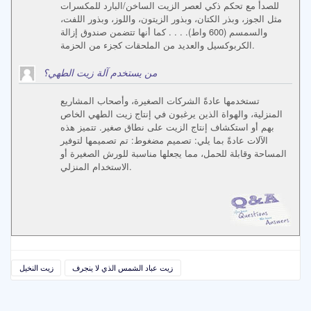
للصدأ مع تحكم ذكي لعصر الزيت الساخن/البارد للمكسرات
مثل الجوز، وبذر الكتان، وبذور الزيتون، واللوز، وبذور اللفت،
والسمسم (600 واط). . . . كما أنها تتضمن صندوق إزالة
الكربوكسيل والعديد من الملحقات كجزء من الحزمة.
من يستخدم آلة زيت الطهي؟
تستخدمها عادةً الشركات الصغيرة، وأصحاب المشاريع
المنزلية، والهواة الذين يرغبون في إنتاج زيت الطهي الخاص
بهم أو استكشاف إنتاج الزيت على نطاق صغير. تتميز هذه
الآلات عادةً بما يلي: تصميم مضغوط: تم تصميمها لتوفير
المساحة وقابلة للحمل، مما يجعلها مناسبة للورش الصغيرة أو
الاستخدام المنزلي.
زيت عباد الشمس الذي لا ينجرف
زيت النخيل