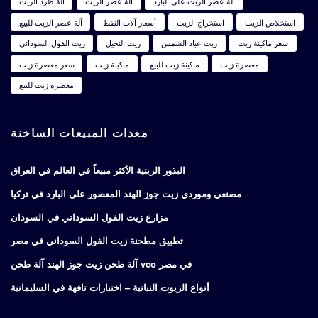
آلة عصر الزيت على البارد
آلة عصر الزيت
آلة طرد الزيت
استخلاص الزيت
استخراج الزيت
أسعار آلات النفط
آلة عصر الزيت للبيع
سعر ماكينة زيت
زيت عباد الشمس
زيت النخيل
زيت الفول السوداني
معصرة زيت
ماكينة زيت للبيع
ماكينة زيت
سعر معصرة زيت
معصرة زيت للبيع
معدات المبيعات الساخنة
البذور الزيتية الأكثر مبيعاً في العالم في العراق
مصنعي وموردي زيت جوز الهند المعصور على البارد في تركيا
مزارع زيت الفول السوداني في السودان
تطبيق مطحنة زيت الفول السوداني في مصر
آلة طحن زيت جوز الهند آلة طحن vco في مصر
أنواع الزيوت النباتية – اختبارات تافهة في السليمانية