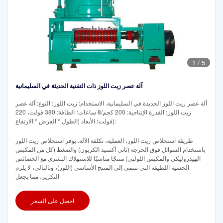
1
/
5
آلة عصر زيت اللوز ذات التقنية الحديثة في السليمانية
آلة عصر زيت اللوز الجديدة في السليمانية. الاستخدام: زيت اللوز؛ النوع: آلة عصر
زيت اللوز؛ القدرة الإنتاجية: 200 كجم/8 ساعات؛ الطاقة: 380 فولت، 220
فولت؛ الأبعاد (الطول * العرض * الارتفاع):
طريقة استخلاص زيت اللوز، العملية، تكلفة الآلة. يوفر استخلاص زيت اللوز
باستخدام السوائل فوق الحرجة (ثاني أكسيد الكربون) والضغط (كل من المكبس
الهيدروليكي والمكبس اللولبي) منتجًا مناسبًا للاستهلاك البشري مع الخصائص
الحسية اللطيفة التي تنتمي إلى المنتج الأساسي (اللوز)، وبالتالي، لا يلزم
التكرير، مما يجعل
احصل على السعر