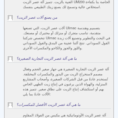
الغنية بالزيت. تتميز آلة عصر الزيت UM200 الخاصة بنا بكفاءة
استخلاص عالية وتسمح لك بصنع زيتك الطبيعي بنفسك.
من يصنع آلات عصر الزيت؟
آلات عصر الزيت، التي تصنعها Ulimac بتصميم وهندسة
متقدمة، تناسب متجرك أو منزلك أو مختبرك أو مصنعك.
تتخصص شركتنا Ulimac في البحث والتطوير وتصنيع آلات زبدة
الفول السوداني. تنتج آلتنا عجينة من البندق والفول السوداني
واللوز والجوز والكاجو والمكسرات الأخرى.
ما هي آلة عصر الزيت التجارية الصغيرة؟
آلة عصر الزيت التجارية الصغيرة هي جهاز صغير الحجم وفعال
مصمم لاستخراج الزيت من البذور والمكسرات المختلفة.
تُستخدم عادةً من قبل الشركات الصغيرة، وأصحاب المشاريع
المنزلية، والهواة الذين يرغبون في إنتاج زيت الطهي الخاص
بهم أو استكشاف إنتاج الزيت على نطاق صغير. تتميز هذه
الآلات عادةً بما يلي:
ما هي آلة عصر الزيت الأفضل للمكسرات؟
آلة عصر الزيت الأوتوماتيكية هي مكبس من الفولاذ المقاوم