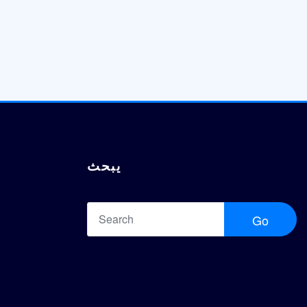
يبحث
Go