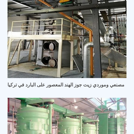
مصنعي وموردي زيت جوز الهند المعصور على البارد في تركيا