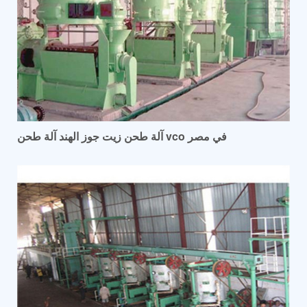
آلة طحن زيت جوز الهند آلة طحن vco في مصر