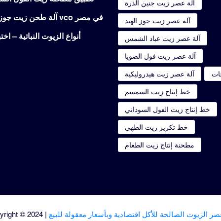
آلة عصر زيت جنين الذرة
آلة طحن زيت جوز الهند آلة طحن vco في مصر
آلة عصر زيت جوز الهند
أنواع الزيوت النباتية – اخ
آلة عصر زيت عباد الشمس
آلة عصر زيت فول الصويا
جات
آلة عصر زيت هيدروليكية
خط إنتاج زيت السمسم
خط إنتاج زيت الفول السوداني
خط تكرير زيت الطهي
مطحنة إنتاج زيت الطعام
صر الزيوت الصالحة للأكل اقتصادية وبأسعار معقولة للبيع
yright © 2024 |