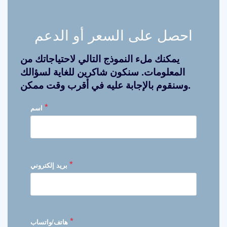
احصل على السعر أو الدعم
يمكنك ملء النموذج التالي لاحتياجاتك من
المعلومات. سنكون شاكرين للغاية لسؤالك
وسنقوم بالإجابة عليه في أقرب وقت ممكن.
*
اسم
*
بريد إلكتروني
*
هاتف/واتساب