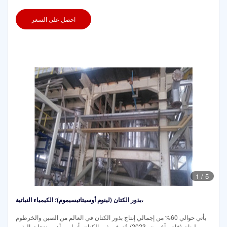
احصل على السعر
1
/
5
بذور الكتان (لينوم أوسيتاتيسيموم)؛ الكيمياء النباتية،
يأتي حوالي 60% من إجمالي إنتاج بذور الكتان في العالم من الصين والخرطوم
ولبنان (فان وآخرون، 2023). تُعرف بذور الكتان بأنها من أهم منتجات البذور