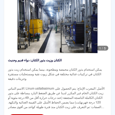
1
/
5
الكتان وزيت بذور الكتان: دواء قديم وحديث
يمكن استخدام بذور الكتان محمصة ومطحونة، بينما يمكن استخدام زيت بذور
الكتان في تركيبات غذائية مختلفة في شكل زيوت نقية ومستحلبات مستقرة
وجزيئات دقيقة
الاسم النباتي: Linum usitatissimum الأصل: المغرب الإنتاج: يتم الحصول على
زيت الكتان الخام غير المكرر لدينا عن طريق الضغط البارد ببساطة على بذور
الكتان الكاملة الناضجة المجففة (عند درجات حرارة أقل من 49 درجة مئوية أو
120 درجة فهرنهايت) مما يضمن الحفاظ الأمثل على القيمة الغذائية والنكهة.
الصفات: تم التعرف على زيت الكتان منذ فترة طويلة كواحد من أقوى مصادر
النباتات الطبيعية لأحماض أوميجا 3 الدهنية