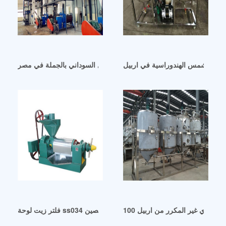
باد الشمس الهندوراسية في اربيل
موردو زيت الفول السوداني بالجملة في مصر
فلتر زيت لوحة ss034 لمكبس زيت الفول السوداني في الصين