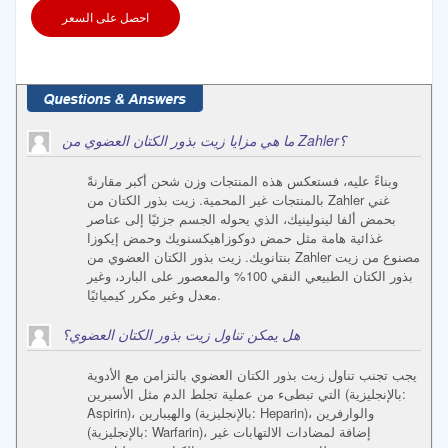
احصل على السعر
ما هي مزايا زيت بذور الكتان العضوي من Zahler؟
وبناءً عليه، فستعكس هذه المنتجات وزن شحن أكبر مقارنةً
بالمنتجات غير المحمية. زيت بذور الكتان من Zahler غني
بحمض ألفا لينولينيك، الذي يحوله الجسم جزئيًا إلى عناصر
غذائية هامة مثل حمض دوكوزاهيكسنويك وحمض إيكوزا
بنتانويك. زيت بذور الكتان العضوي من Zahler مصنوع من زيت
بذور الكتان الطبيعي النقي 100% والمعصور على البارد، وغير
معدل وغير مكرر كيميائيًا.
هل يمكن تناول زيت بذور الكتان العضوي؟
يجب تجنب تناول زيت بذور الكتان العضوي بالتزامن مع الأدوية
التي تبطىء من عملية تجلط الدم مثل الأسبرين (بالإنجليزية:
Aspirin)، والهيبارين (بالإنجليزية: Heparin)، والوارفرين
(بالإنجليزية: Warfarin)، إضافة لمضادات الالتهابات غير