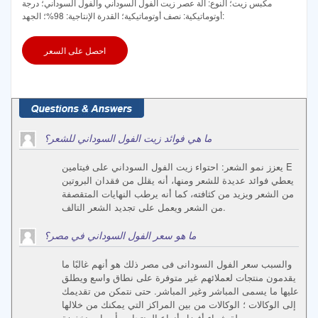
مكبس زيت؛ النوع: آلة عصر زيت الفول السوداني والفول السوداني؛ درجة
أوتوماتيكية: نصف أوتوماتيكية؛ القدرة الإنتاجية: 98%؛ الجهد:
احصل على السعر
ما هي فوائد زيت الفول السوداني للشعر؟
يعزز نمو الشعر: احتواء زيت الفول السوداني على فيتامين E
يعطي فوائد عديدة للشعر ومنها، أنه يقلل من فقدان البروتين
من الشعر ويزيد من كثافته، كما أنه يرطب النهايات المتقصفة
من الشعر ويعمل على تجديد الشعر التالف.
ما هو سعر الفول السوداني في مصر؟
والسبب سعر الفول السودانی فی مصر ذلك هو أنهم غالبًا ما
يقدمون منتجات لعملائهم غير متوفرة على نطاق واسع ويطلق
عليها ما يسمى المباشر وغير المباشر. حتى نتمكن من تقديمك
إلى الوكالات ؛ الوكالات من بين المراكز التي يمكنك من خلالها
بسهولة شراء أفضل أنواع المنتجات بأسعار منخفضة.