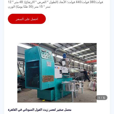
فولت/380 فولت/440 فولت؛ الأبعاد (الطول * العرض * الارتفاع): 48 متر * 12
متر * 15 متر (30 طنًا يوميًا) الوزن:
احصل على السعر
1
/
5
معمل صغير لعصر زيت الفول السوداني في القاهرة