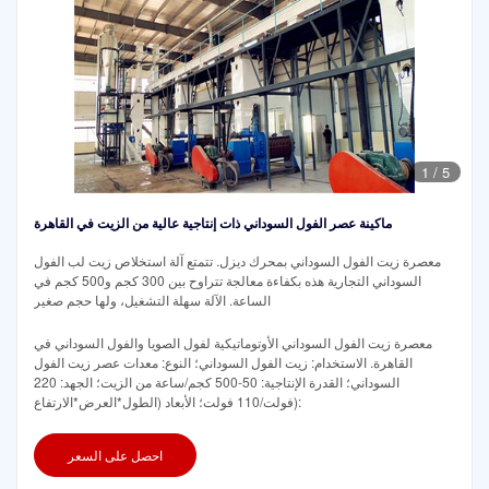
1
/
5
ماكينة عصر الفول السوداني ذات إنتاجية عالية من الزيت في القاهرة
معصرة زيت الفول السوداني بمحرك ديزل. تتمتع آلة استخلاص زيت لب الفول
السوداني التجارية هذه بكفاءة معالجة تتراوح بين 300 كجم و500 كجم في
الساعة. الآلة سهلة التشغيل، ولها حجم صغير
معصرة زيت الفول السوداني الأوتوماتيكية لفول الصويا والفول السوداني في
القاهرة. الاستخدام: زيت الفول السوداني؛ النوع: معدات عصر زيت الفول
السوداني؛ القدرة الإنتاجية: 50-500 كجم/ساعة من الزيت؛ الجهد: 220
فولت/110 فولت؛ الأبعاد (الطول*العرض*الارتفاع):
احصل على السعر