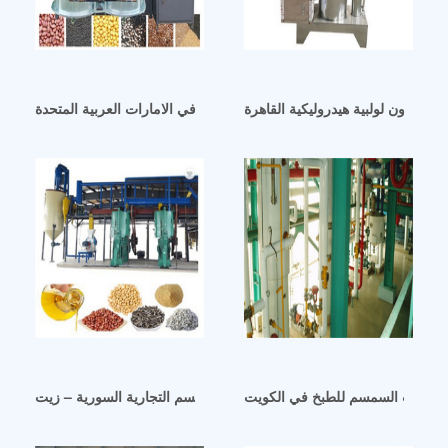
ماكينة زيت السمسم 100 طن يوميا في الامارات العربية المتحدة
صر زيتون لولبية هيدروليكية القاهرة
مل لزيت السمسم للطبخ في الكويت
آلة طرد زيت السمسم التجارية السورية – زيت