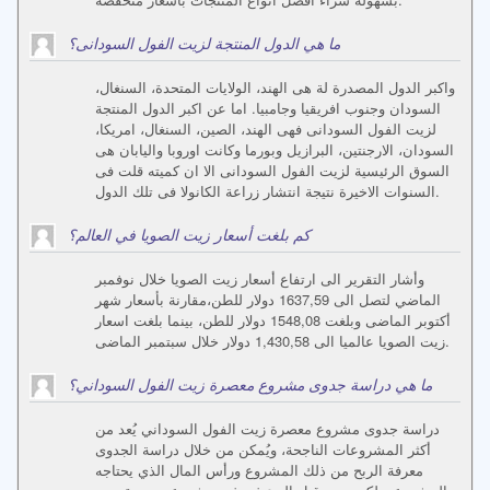
ما هي الدول المنتجة لزيت الفول السودانى؟
واكبر الدول المصدرة لة هى الهند، الولايات المتحدة، السنغال،
السودان وجنوب افريقيا وجامبيا. اما عن اكبر الدول المنتجة
لزيت الفول السودانى فهى الهند، الصين، السنغال، امريكا،
السودان، الارجنتين، البرازيل وبورما وكانت اوروبا واليابان هى
السوق الرئيسية لزيت الفول السودانى الا ان كميته قلت فى
السنوات الاخيرة نتيجة انتشار زراعة الكانولا فى تلك الدول.
كم بلغت أسعار زيت الصويا في العالم؟
وأشار التقرير الى ارتفاع أسعار زيت الصويا خلال نوفمبر
الماضي لتصل الى 1637,59 دولار للطن،مقارنة بأسعار شهر
أكتوبر الماضى وبلغت 1548,08 دولار للطن، بينما بلغت اسعار
زيت الصويا عالميا الى 1,430,58 دولار خلال سبتمبر الماضى.
ما هي دراسة جدوى مشروع معصرة زيت الفول السوداني؟
دراسة جدوى مشروع معصرة زيت الفول السوداني يُعد من
أكثر المشروعات الناجحة، ويُمكن من خلال دراسة الجدوى
معرفة الربح من ذلك المشروع ورأس المال الذي يحتاجه