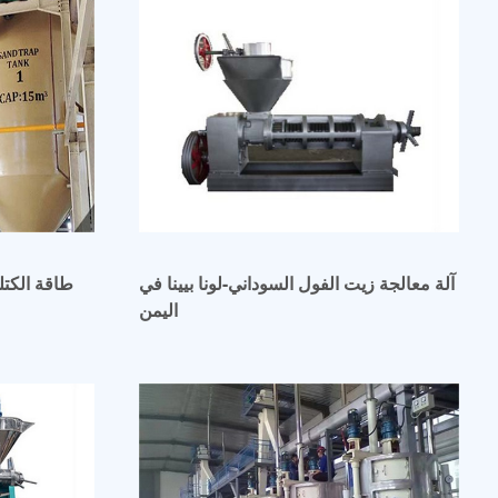
آلة معالجة زيت الفول السوداني-لونا بيينا في
طاقة الكتل
اليمن