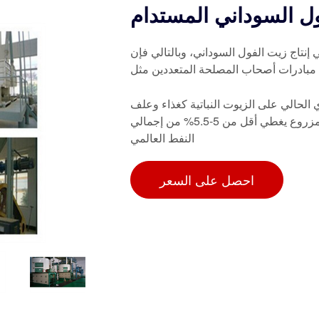
ول السوداني المستدام
 إنتاج زيت الفول السوداني، وبالتالي فإن
طلب العالمي السنوي الحالي على الزيوت النباتية كغذاء وعلف
للحيوانات ووقود (210 مليون طن)، ولكن زيت الفول السوداني المزروع يغطي أقل من 5-5.5% من إجمالي
النفط العالمي
احصل على السعر