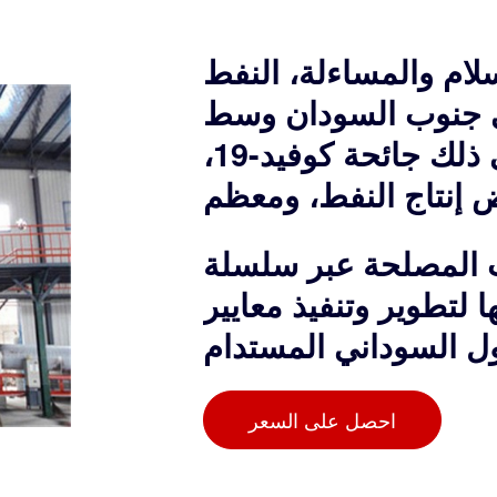
سلام والمساءلة، النفط
في جنوب السودان وسط
العديد من الأزمات، بما في ذلك جائحة كوفيد-19،
ض إنتاج النفط، ومعظم
ب المصلحة عبر سلسلة
 لتطوير وتنفيذ معايير
احصل على السعر