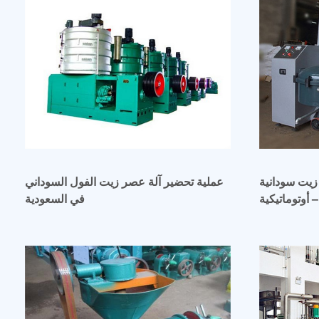
دانية yzyx130wk مع
عملية تحضير آلة عصر زيت الفول السوداني
 أوتوماتيكية
في السعودية