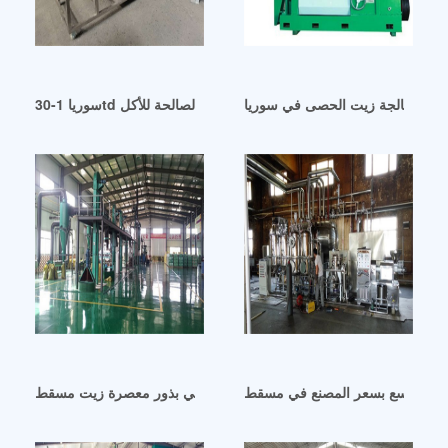
عمل معالجة زيت الحصى في سوريا
سوريا 1-30td مصنع تكرير الزيوت النباتية الصالحة للأكل
 نطاق واسع بسعر المصنع في مسقط
مصنعي بذور معصرة زيت مسقط