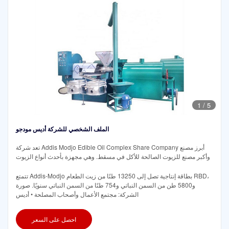
1
/
5
الملف الشخصي للشركة أديس مودجو
تعد شركة Addis Modjo Edible Oil Complex Share Company أبرز مصنع
وأكبر مصنع للزيوت الصالحة للأكل في مسقط. وهي مجهزة بأحدث أنواع الزيوت
تتمتع Addis-Modjo بطاقة إنتاجية تصل إلى 13250 طنًا من زيت الطعام RBD،
و5800 طن من السمن النباتي و754 طنًا من السمن النباتي سنويًا. صورة
الشركة: مجتمع الأعمال وأصحاب المصلحة • أديس
احصل على السعر